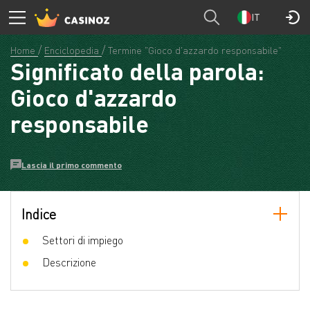
IT
Home
Enciclopedia
Termine "Gioco d'azzardo responsabile"
Significato della parola:
Gioco d'azzardo
responsabile
Lascia il primo commento
Indice
Settori di impiego
Descrizione