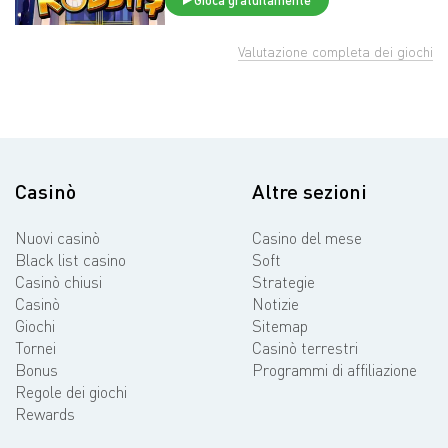
Valutazione completa dei giochi
Casinò
Altre sezioni
Nuovi casinò
Casino del mese
Black list casino
Soft
Casinò chiusi
Strategie
Casinò
Notizie
Giochi
Sitemap
Tornei
Casinò terrestri
Bonus
Programmi di affiliazione
Regole dei giochi
Rewards