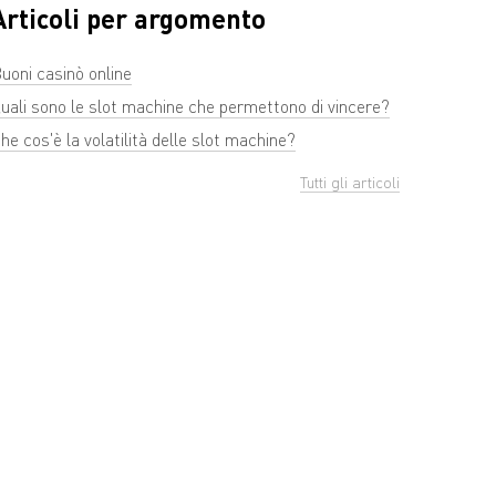
Articoli per argomento
uoni casinò online
uali sono le slot machine che permettono di vincere?
he cos'è la volatilità delle slot machine?
Tutti gli articoli