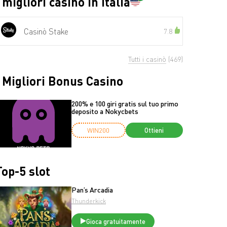
I migliori casinò in Italia
Casinò Stake
7.8
Tutti i casinò
(469)
I Migliori Bonus Casino
200% e 100 giri gratis sul tuo primo
deposito a Nokycbets
WIN200
Ottieni
Top-5 slot
Pan’s Arcadia
Thunderkick
Gioca gratuitamente