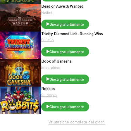
Dead or Alive 3: Wanted
NetEnt
Gioca gratuitamente
Trinity Diamond Link: Running Wins
FuGaSo
Gioca gratuitamente
Book of Ganesha
Endorphina
Gioca gratuitamente
Robbits
Quickspin
Gioca gratuitamente
Valutazione completa dei giochi