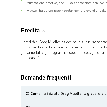
frustrazione emotiva, che lui ha abbracciato con ironia
Mueller ha partecipato regolarmente a eventi di poker 
Eredità
L'eredità di Greg Mueller risiede nella sua riuscita tra
dimostrando adattabilità ed eccellenza competitiva. I 
gli hanno fatto guadagnare il rispetto di colleghi e fan
e dei casinò.
Domande frequenti
😎 Come ha iniziato Greg Mueller a giocare a 
Mueller ha iniziato a giocare a poker durante i lunghi 