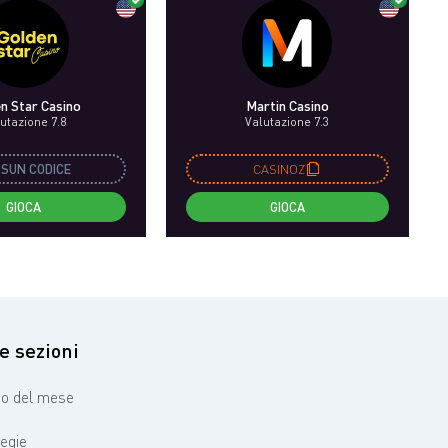
n Star Casino
Martin Casino
utazione 7.8
Valutazione 7.3
SUN CODICE
CASINOZ
GIOCA
GIOCA
e sezioni
no del mese
egie