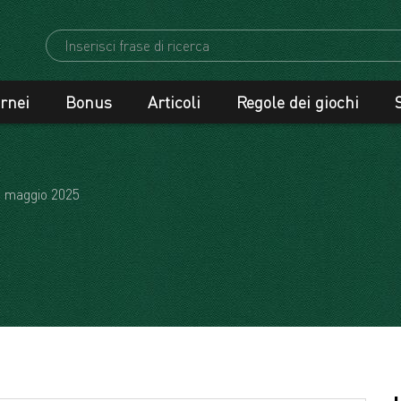
rnei
Bonus
Articoli
Regole dei giochi
5 maggio 2025