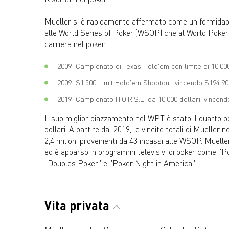
Mueller si è rapidamente affermato come un formidabile
alle World Series of Poker (WSOP) che al World Poker
carriera nel poker:
2009: Campionato di Texas Hold'em con limite di 10.000 
2009: $1.500 Limit Hold'em Shootout, vincendo $194.90
2019: Campionato H.O.R.S.E. da 10.000 dollari, vincendo
Il suo miglior piazzamento nel WPT è stato il quarto
dollari. A partire dal 2019, le vincite totali di Mueller ne
2,4 milioni provenienti da 43 incassi alle WSOP. Muell
ed è apparso in programmi televisivi di poker come 
"Doubles Poker" e "Poker Night in America".
Vita privata