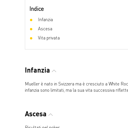
Indice
Infanzia
Ascesa
Vita privata
Infanzia
Mueller è nato in Svizzera ma è cresciuto a White Rock
infanzia sono limitati, ma la sua vita successiva rifle
Ascesa
Risultati nel poker