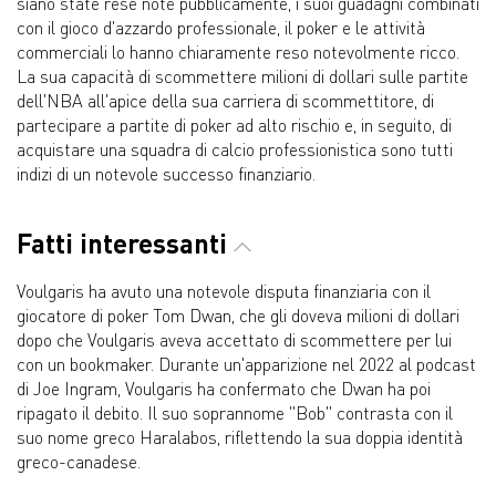
siano state rese note pubblicamente, i suoi guadagni combinati
con il gioco d'azzardo professionale, il poker e le attività
commerciali lo hanno chiaramente reso notevolmente ricco.
La sua capacità di scommettere milioni di dollari sulle partite
dell'NBA all'apice della sua carriera di scommettitore, di
partecipare a partite di poker ad alto rischio e, in seguito, di
acquistare una squadra di calcio professionistica sono tutti
indizi di un notevole successo finanziario.
Fatti interessanti
Voulgaris ha avuto una notevole disputa finanziaria con il
giocatore di poker Tom Dwan, che gli doveva milioni di dollari
dopo che Voulgaris aveva accettato di scommettere per lui
con un bookmaker. Durante un'apparizione nel 2022 al podcast
di Joe Ingram, Voulgaris ha confermato che Dwan ha poi
ripagato il debito. Il suo soprannome "Bob" contrasta con il
suo nome greco Haralabos, riflettendo la sua doppia identità
greco-canadese.