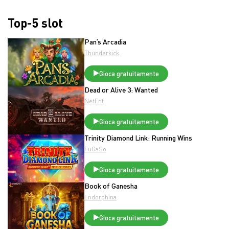
Top-5 slot
Pan’s Arcadia
Thunderkick
Gioca gratuitamente
Dead or Alive 3: Wanted
NetEnt
Gioca gratuitamente
Trinity Diamond Link: Running Wins
FuGaSo
Gioca gratuitamente
Book of Ganesha
Endorphina
Gioca gratuitamente