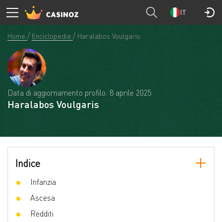
IT
Home
Enciclopedia
Haralabos Voulgaris
Data di aggiornamento profilo: 8 aprile 2025
Haralabos Voulgaris
Indice
Infanzia
Ascesa
Redditi