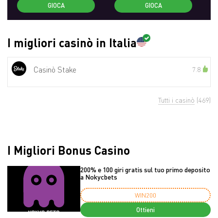
GIOCA
GIOCA
I migliori casinò in Italia
Casinò Stake
7.8
Tutti i casinò
(469)
I Migliori Bonus Casino
200% e 100 giri gratis sul tuo primo deposito
a Nokycbets
WIN200
Ottieni