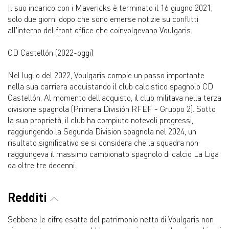
Il suo incarico con i Mavericks è terminato il 16 giugno 2021,
solo due giorni dopo che sono emerse notizie su conflitti
all'interno del front office che coinvolgevano Voulgaris.
CD Castellón (2022-oggi)
Nel luglio del 2022, Voulgaris compie un passo importante
nella sua carriera acquistando il club calcistico spagnolo CD
Castellón. Al momento dell'acquisto, il club militava nella terza
divisione spagnola (Primera División RFEF - Gruppo 2). Sotto
la sua proprietà, il club ha compiuto notevoli progressi,
raggiungendo la Segunda Division spagnola nel 2024, un
risultato significativo se si considera che la squadra non
raggiungeva il massimo campionato spagnolo di calcio La Liga
da oltre tre decenni.
Redditi
Sebbene le cifre esatte del patrimonio netto di Voulgaris non