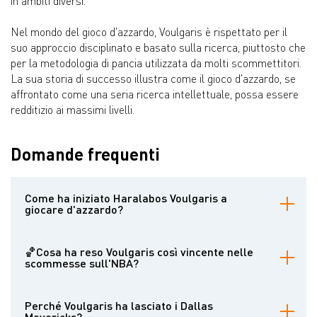
in ambiti diversi.
Nel mondo del gioco d'azzardo, Voulgaris è rispettato per il
suo approccio disciplinato e basato sulla ricerca, piuttosto che
per la metodologia di pancia utilizzata da molti scommettitori.
La sua storia di successo illustra come il gioco d'azzardo, se
affrontato come una seria ricerca intellettuale, possa essere
redditizio ai massimi livelli.
Domande frequenti
Come ha iniziato Haralabos Voulgaris a
giocare d'azzardo?
L'introduzione di Voulgaris al gioco d'azzardo è avvenuta durante il
suo anno sabbatico all'età di 18 anni, quando ha trascorso due
🏀Cosa ha reso Voulgaris così vincente nelle
mesi a Las Vegas con suo padre al Caesars Palace. Questa
scommesse sull'NBA?
esperienza, unita alla sua mentalità analitica e ai successivi studi di
filosofia, ha gettato le basi per il suo approccio al gioco d'azzardo
Il successo di Voulgaris è derivato dalla sua comprensione
professionale.
completa della pallacanestro, dallo sviluppo di modelli statistici
Perché Voulgaris ha lasciato i Dallas
proprietari e dalla capacità di identificare modelli nelle decisioni
Mavericks?