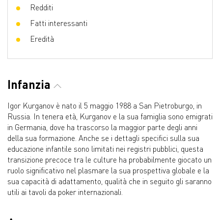
Redditi
Fatti interessanti
Eredità
Infanzia
Igor Kurganov è nato il 5 maggio 1988 a San Pietroburgo, in
Russia. In tenera età, Kurganov e la sua famiglia sono emigrati
in Germania, dove ha trascorso la maggior parte degli anni
della sua formazione. Anche se i dettagli specifici sulla sua
educazione infantile sono limitati nei registri pubblici, questa
transizione precoce tra le culture ha probabilmente giocato un
ruolo significativo nel plasmare la sua prospettiva globale e la
sua capacità di adattamento, qualità che in seguito gli saranno
utili ai tavoli da poker internazionali.