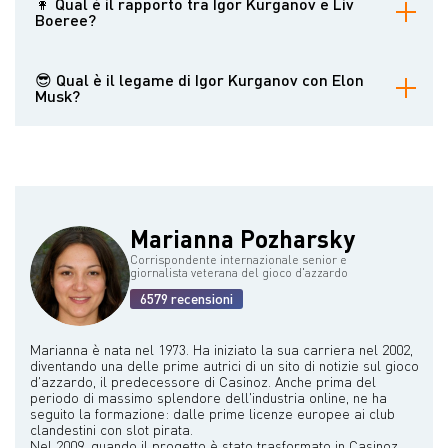
👩 Qual è il rapporto tra Igor Kurganov e Liv
benefiche altamente efficaci.
beneficiare gli altri. Anziché limitarsi a donare a cause che
Boeree?
esercitano un richiamo emotivo, gli altruisti efficaci cercano di
massimizzare l'impatto positivo dei loro contributi caritatevoli
Kurganov ha una relazione con la giocatrice di poker britannica Liv
attraverso un'analisi attenta e una donazione strategica.
Boeree dal 2014. Insieme, hanno co-fondato Raising for Effective
😎 Qual è il legame di Igor Kurganov con Elon
Giving e sono stati sostenitori dell'altruismo effettivo nella comunità
Musk?
del poker.
Secondo un articolo del Wall Street Journal del luglio 2022,
Kurganov ha lavorato con Elon Musk per il coordinamento della
beneficenza nel periodo 2021-2022. Le fonti pubbliche non hanno
documentato in modo esauriente l'esatta natura e l'estensione del
loro rapporto professionale.
Marianna Pozharsky
Corrispondente internazionale senior e
giornalista veterana del gioco d'azzardo
6579 recensioni
Marianna è nata nel 1973. Ha iniziato la sua carriera nel 2002,
diventando una delle prime autrici di un sito di notizie sul gioco
d'azzardo, il predecessore di Casinoz. Anche prima del
periodo di massimo splendore dell'industria online, ne ha
seguito la formazione: dalle prime licenze europee ai club
clandestini con slot pirata.
Nel 2009, quando il progetto è stato trasformato in Casinoz,