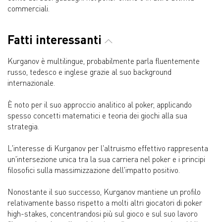
commerciali.
Fatti interessanti
Kurganov è multilingue, probabilmente parla fluentemente
russo, tedesco e inglese grazie al suo background
internazionale.
È noto per il suo approccio analitico al poker, applicando
spesso concetti matematici e teoria dei giochi alla sua
strategia.
L'interesse di Kurganov per l'altruismo effettivo rappresenta
un'intersezione unica tra la sua carriera nel poker e i principi
filosofici sulla massimizzazione dell'impatto positivo.
Nonostante il suo successo, Kurganov mantiene un profilo
relativamente basso rispetto a molti altri giocatori di poker
high-stakes, concentrandosi più sul gioco e sul suo lavoro