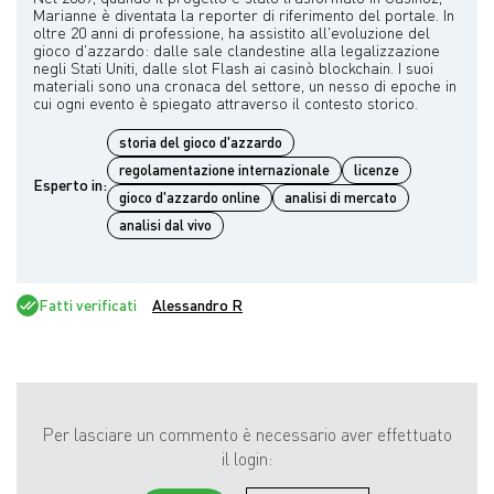
Marianne è diventata la reporter di riferimento del portale. In
oltre 20 anni di professione, ha assistito all'evoluzione del
gioco d'azzardo: dalle sale clandestine alla legalizzazione
negli Stati Uniti, dalle slot Flash ai casinò blockchain. I suoi
materiali sono una cronaca del settore, un nesso di epoche in
storia del gioco d'azzardo
regolamentazione internazionale
licenze
Esperto in:
gioco d'azzardo online
analisi di mercato
analisi dal vivo
Fatti verificati
Alessandro R
Per lasciare un commento è necessario aver effettuato
il login: