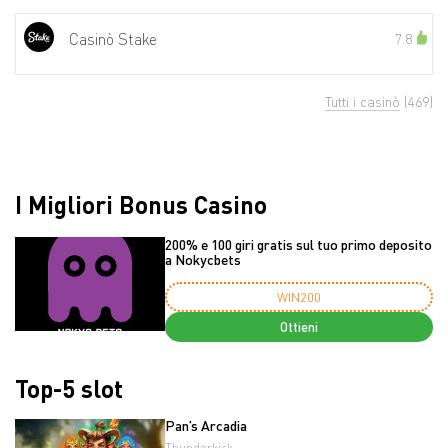
Casinò Stake
7.8
Tutti i casinò
(469)
I Migliori Bonus Casino
200% e 100 giri gratis sul tuo primo deposito
a Nokycbets
WIN200
Ottieni
Top-5 slot
Pan’s Arcadia
Thunderkick