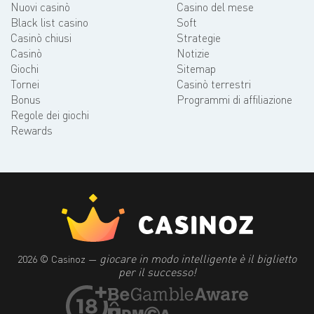
Nuovi casinò
Casino del mese
Black list casino
Soft
Casinò chiusi
Strategie
Casinò
Notizie
Giochi
Sitemap
Tornei
Casinò terrestri
Bonus
Programmi di affiliazione
Regole dei giochi
Rewards
giocare in modo intelligente è il biglietto
2026 © Casinoz —
per il successo!