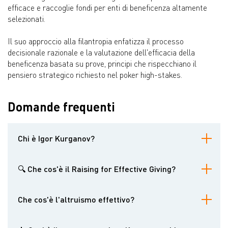
efficace e raccoglie fondi per enti di beneficenza altamente
selezionati.
Il suo approccio alla filantropia enfatizza il processo
decisionale razionale e la valutazione dell'efficacia della
beneficenza basata su prove, principi che rispecchiano il
pensiero strategico richiesto nel poker high-stakes.
Domande frequenti
Chi è Igor Kurganov?
I risultati più importanti di Kurganov nel poker includono la vittoria
dell'EPT High Roller di Monte Carlo nel 2012 per 1.425.874 dollari e
🔍 Che cos'è il Raising for Effective Giving?
la conquista di un braccialetto delle World Series of Poker nel
2017 nel $10.000 Tag Team No Limit Hold'em Championship. Al
Raising for Effective Giving (REG) è un'organizzazione filantropica
2020, le sue vincite nei tornei dal vivo superano i 18.500.000 dollari.
co-fondata da Kurganov e Liv Boeree che promuove l'altruismo
Che cos'è l'altruismo effettivo?
effettivo all'interno della comunità del poker. REG educa i giocatori
di poker a fare donazioni benefiche che massimizzino l'impatto
L'altruismo efficace è un movimento filosofico e sociale che utilizza
positivo e ha raccolto oltre 14 milioni di dollari per organizzazioni
prove e ragionamenti per determinare i modi più efficaci per