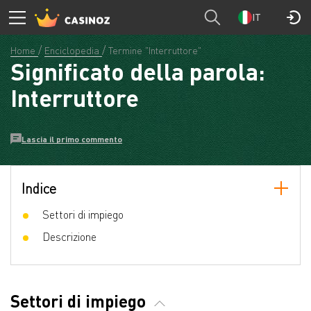
IT
Home
Enciclopedia
Termine "Interruttore"
Significato della parola:
Interruttore
Lascia il primo commento
Indice
Settori di impiego
Descrizione
Settori di impiego