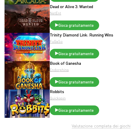
Dead or Alive 3: Wanted
NetEnt
Gioca gratuitamente
Trinity Diamond Link: Running Wins
FuGaSo
Gioca gratuitamente
Book of Ganesha
Endorphina
Gioca gratuitamente
Robbits
Quickspin
Gioca gratuitamente
Valutazione completa dei giochi