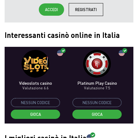
ACCEDI
REGISTRATI
Interessanti casinò online in Italia
Videoslots сasino
Platinum Play Casino
Valutazione 6.6
Valutazione 7.5
NESSUN CODICE
NESSUN CODICE
GIOCA
GIOCA
I migliori casinò in Italia