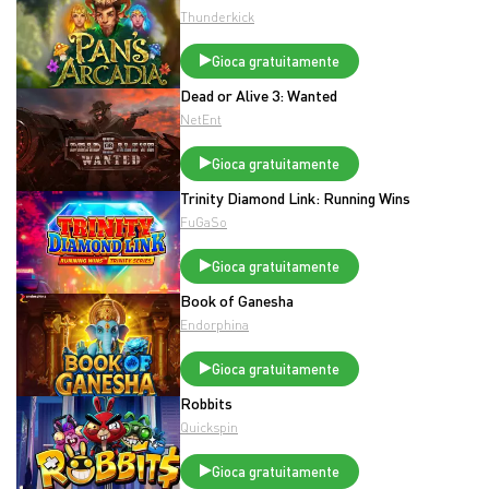
Thunderkick
Gioca gratuitamente
Dead or Alive 3: Wanted
NetEnt
Gioca gratuitamente
Trinity Diamond Link: Running Wins
FuGaSo
Gioca gratuitamente
Book of Ganesha
Endorphina
Gioca gratuitamente
Robbits
Quickspin
Gioca gratuitamente