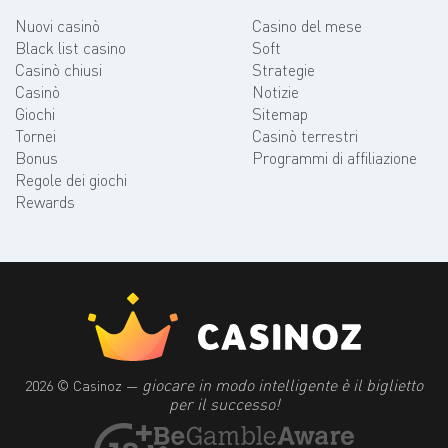
Nuovi casinò
Casino del mese
Black list casino
Soft
Casinò chiusi
Strategie
Casinò
Notizie
Giochi
Sitemap
Tornei
Casinò terrestri
Bonus
Programmi di affiliazione
Regole dei giochi
Rewards
giocare in modo intelligente è il biglietto
2026 © Casinoz —
per il successo!