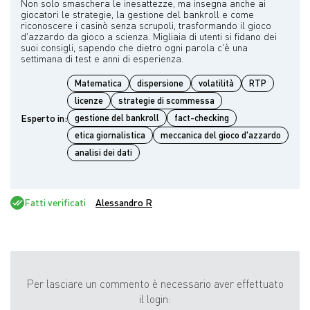
Non solo smaschera le inesattezze, ma insegna anche ai
giocatori le strategie, la gestione del bankroll e come
riconoscere i casinò senza scrupoli, trasformando il gioco
d'azzardo da gioco a scienza. Migliaia di utenti si fidano dei
suoi consigli, sapendo che dietro ogni parola c'è una
Matematica
dispersione
volatilità
RTP
licenze
strategie di scommessa
Esperto in:
gestione del bankroll
fact-checking
etica giornalistica
meccanica del gioco d'azzardo
analisi dei dati
Fatti verificati
Alessandro R
Per lasciare un commento è necessario aver effettuato
il login: