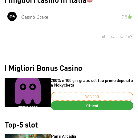
Casinò Stake
7.8
Tutti i casinò
(469)
I Migliori Bonus Casino
200% e 100 giri gratis sul tuo primo deposito
a Nokycbets
WIN200
Ottieni
Top-5 slot
Pan’s Arcadia