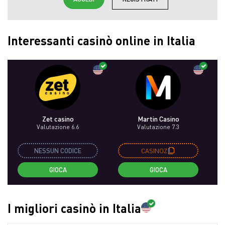
Interessanti casinò online in Italia
Zet casino
Martin Casino
Valutazione 6.6
Valutazione 7.3
NESSUN CODICE
CASINOZ
GIOCA
GIOCA
I migliori casinò in Italia