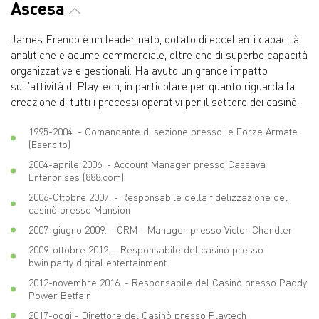
Ascesa
James Frendo è un leader nato, dotato di eccellenti capacità
analitiche e acume commerciale, oltre che di superbe capacità
organizzative e gestionali. Ha avuto un grande impatto
sull'attività di Playtech, in particolare per quanto riguarda la
creazione di tutti i processi operativi per il settore dei casinò.
1995-2004. - Comandante di sezione presso le Forze Armate
(Esercito)
2004-aprile 2006. - Account Manager presso Cassava
Enterprises (888.com)
2006-Ottobre 2007. - Responsabile della fidelizzazione del
casinò presso Mansion
2007-giugno 2009. - CRM - Manager presso Victor Chandler
2009-ottobre 2012. - Responsabile del casinò presso
bwin.party digital entertainment
2012-novembre 2016. - Responsabile del Casinò presso Paddy
Power Betfair
2017-oggi - Direttore del Casinò presso Playtech