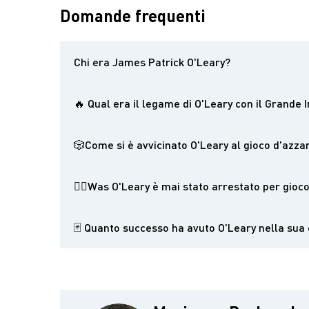
Domande frequenti
Chi era James Patrick O'Leary?
James Patrick O'Leary, noto anche come "Big Jim", è s
saloon a Chicago tra la fine del XIX e l'inizio del XX sec
🔥 Qual era il legame di O'Leary con il Grande 
con libreria e un piroscafo per il gioco d'azzardo illegal
O'Leary è nato nella casa accanto al fienile di propriet
presume sia iniziato il Grande Incendio di Chicago nel 
🎲Come si è avvicinato O'Leary al gioco d'azza
O'Leary iniziò la sua carriera nel gioco d'azzardo lavora
diventato lui stesso un allibratore, prima di espandere
👮‍♂️Was O'Leary è mai stato arrestato per gioc
altre imprese.
Nonostante le numerose incursioni della polizia nei suoi
d'azzardo una sola volta durante la sua trentennale ca
🃏 Quanto successo ha avuto O'Leary nella sua 
O'Leary ebbe un grande successo, accumulando una for
1925.