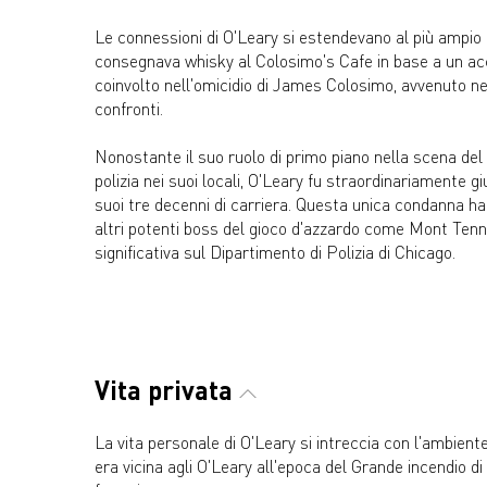
Le connessioni di O'Leary si estendevano al più ampio
consegnava whisky al Colosimo's Cafe in base a un ac
coinvolto nell'omicidio di James Colosimo, avvenuto n
confronti.
Nonostante il suo ruolo di primo piano nella scena del 
polizia nei suoi locali, O'Leary fu straordinariamente g
suoi tre decenni di carriera. Questa unica condanna ha
altri potenti boss del gioco d'azzardo come Mont Ten
significativa sul Dipartimento di Polizia di Chicago.
Vita privata
La vita personale di O'Leary si intreccia con l'ambient
era vicina agli O'Leary all'epoca del Grande incendio d