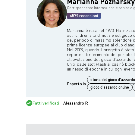
Marianna Pozharsky
Corrispondente internazionale senior e g
6579 recensioni
Marianna è nata nel 1973. Ha iniziat
autrici di un sito di notizie sul gio
del periodo di massimo splendore del
prime licenze europee ai club clandes
Nel 2009, quando il progetto è stato
reporter di riferimento del portale. I
all'evoluzione del gioco d'azzardo: d
Uniti, dalle slot Flash ai casinò bloc
storia del gioco d'azzardo
Esperto in:
gioco d'azzardo online
Fatti verificati
Alessandro R