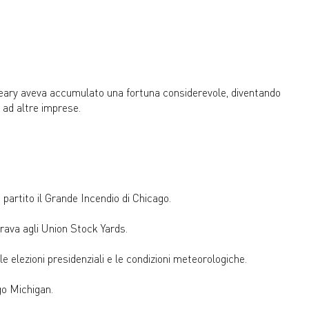
eary aveva accumulato una fortuna considerevole, diventando
e ad altre imprese.
partito il Grande Incendio di Chicago.
rava agli Union Stock Yards.
e elezioni presidenziali e le condizioni meteorologiche.
ago Michigan.