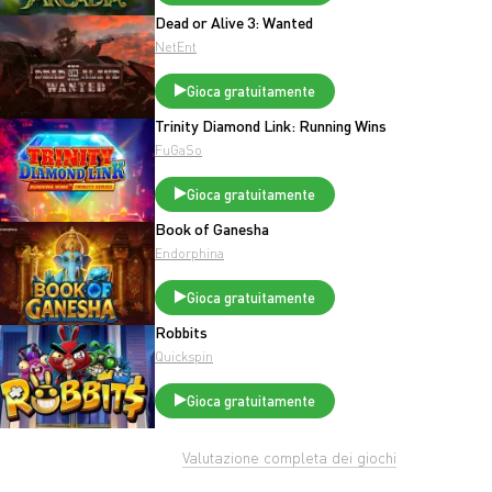
Dead or Alive 3: Wanted
NetEnt
Gioca gratuitamente
Trinity Diamond Link: Running Wins
FuGaSo
Gioca gratuitamente
Book of Ganesha
Endorphina
Gioca gratuitamente
Robbits
Quickspin
Gioca gratuitamente
Valutazione completa dei giochi