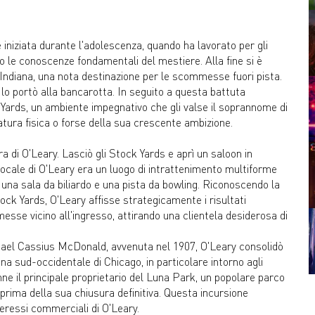
 iniziata durante l'adolescenza, quando ha lavorato per gli
ito le conoscenze fondamentali del mestiere. Alla fine si è
ndiana, una nota destinazione per le scommesse fuori pista.
 lo portò alla bancarotta. In seguito a questa battuta
 Yards, un ambiente impegnativo che gli valse il soprannome di
tura fisica o forse della sua crescente ambizione.
a di O'Leary. Lasciò gli Stock Yards e aprì un saloon in
 locale di O'Leary era un luogo di intrattenimento multiforme
 una sala da biliardo e una pista da bowling. Riconoscendo la
Stock Yards, O'Leary affisse strategicamente i risultati
messe vicino all'ingresso, attirando una clientela desiderosa di
chael Cassius McDonald, avvenuta nel 1907, O'Leary consolidò
zona sud-occidentale di Chicago, in particolare intorno agli
ne il principale proprietario del Luna Park, un popolare parco
 prima della sua chiusura definitiva. Questa incursione
nteressi commerciali di O'Leary.