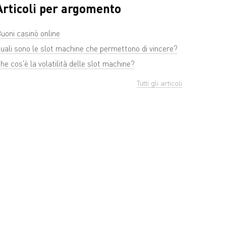
Articoli per argomento
uoni casinò online
uali sono le slot machine che permettono di vincere?
he cos'è la volatilità delle slot machine?
Tutti gli articoli