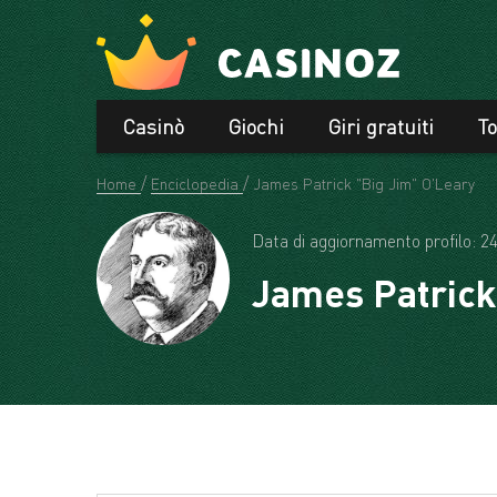
Casinò
Giochi
Giri gratuiti
To
Home
Enciclopedia
James Patrick "Big Jim" O'Leary
Data di aggiornamento profilo: 24
James Patrick