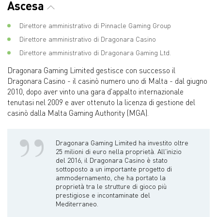
Ascesa
Direttore amministrativo di Pinnacle Gaming Group
Direttore amministrativo di Dragonara Casino
Direttore amministrativo di Dragonara Gaming Ltd.
Dragonara Gaming Limited gestisce con successo il
Dragonara Casino - il casinò numero uno di Malta - dal giugno
2010, dopo aver vinto una gara d'appalto internazionale
tenutasi nel 2009 e aver ottenuto la licenza di gestione del
casinò dalla Malta Gaming Authority (MGA).
Dragonara Gaming Limited ha investito oltre
25 milioni di euro nella proprietà. All'inizio
del 2016, il Dragonara Casino è stato
sottoposto a un importante progetto di
ammodernamento, che ha portato la
proprietà tra le strutture di gioco più
prestigiose e incontaminate del
Mediterraneo.