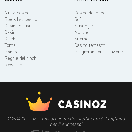
Nuovi casinò
Casino del mese
Black list casino
Soft
Casinò chiusi
Strategie
Casinò
Notizie
Giochi
Sitemap
Tornei
Casinò terrestri
Bonus
Programmi di affiliazione
Regole dei giochi
Rewards
giocare in modo intelligente è il biglietto
2026 © Casinoz —
per il successo!