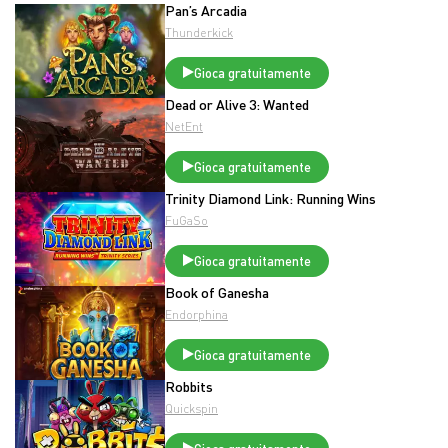
Pan’s Arcadia
Thunderkick
Gioca gratuitamente
Dead or Alive 3: Wanted
NetEnt
Gioca gratuitamente
Trinity Diamond Link: Running Wins
FuGaSo
Gioca gratuitamente
Book of Ganesha
Endorphina
Gioca gratuitamente
Robbits
Quickspin