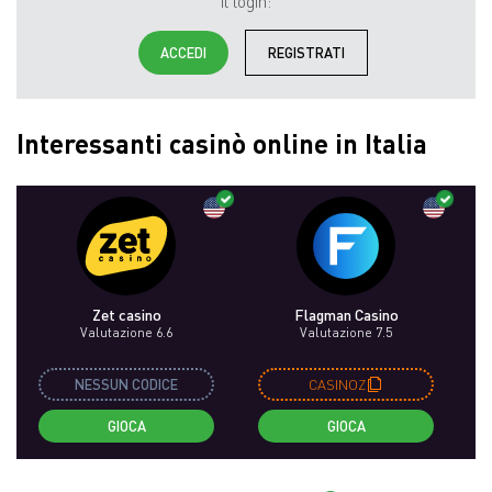
il login:
ACCEDI
REGISTRATI
Interessanti casinò online in Italia
Zet casino
Flagman Casino
Valutazione 6.6
Valutazione 7.5
NESSUN CODICE
CASINOZ
GIOCA
GIOCA