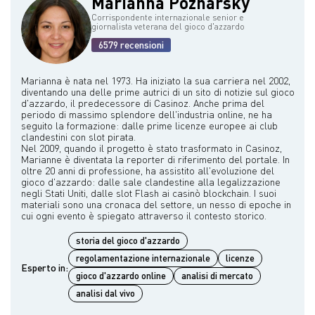
Marianna Pozharsky
tra coloro che avrebbero potuto opporsi al gioco d'azzardo per
motivi morali.
Corrispondente internazionale senior e
giornalista veterana del gioco d'azzardo
6579 recensioni
Marianna è nata nel 1973. Ha iniziato la sua carriera nel 2002,
diventando una delle prime autrici di un sito di notizie sul gioco
d'azzardo, il predecessore di Casinoz. Anche prima del
periodo di massimo splendore dell'industria online, ne ha
seguito la formazione: dalle prime licenze europee ai club
clandestini con slot pirata.
Nel 2009, quando il progetto è stato trasformato in Casinoz,
Marianne è diventata la reporter di riferimento del portale. In
oltre 20 anni di professione, ha assistito all'evoluzione del
gioco d'azzardo: dalle sale clandestine alla legalizzazione
negli Stati Uniti, dalle slot Flash ai casinò blockchain. I suoi
materiali sono una cronaca del settore, un nesso di epoche in
storia del gioco d'azzardo
regolamentazione internazionale
licenze
Esperto in:
gioco d'azzardo online
analisi di mercato
analisi dal vivo