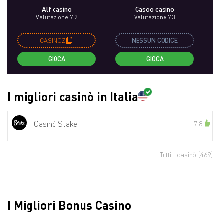
Alf casino
Casoo casino
Valutazione 7.2
Valutazione 7.3
CASINOZ
NESSUN CODICE
GIOCA
GIOCA
I migliori casinò in Italia
Casinò Stake
7.8
Tutti i casinò
(469)
I Migliori Bonus Casino