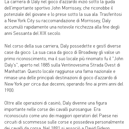
La carriera di Daly nel gioco d'azzardo iniziò sotto la guida
dell'importante sportivo John Morrissey, che riconobbe il
potenziale del giovane e lo prese sotto la sua ala. Trasferitosi
a New York City su raccomandazione di Morrissey, Daly
accumulò rapidamente una notevole ricchezza alla fine degli
anni Sessanta del XIX secolo.
Nel corso della sua carriera, Daly possedette e gestì diverse
case da gioco. La sua casa da gioco di Broadway gli valse un
primo riconoscimento, ma il suo locale più rinomato fu il "John
Daly's", aperto nel 1885 sulla Ventinovesima Strada Ovest di
Manhattan. Questo locale raggiunse una fama nazionale e
rimase una delle principali destinazioni di gioco d'azzardo di
New York per circa due decenni, operando fino ai primi anni del
1900.
Oltre alle operazioni di casinò, Daly divenne una figura
importante nelle corse dei cavalli purosangue. Era
riconosciuto come uno dei maggiori operatori del Paese nei
circuiti di scommesse sulle corse e possedeva personalmente
dei cavalli da corsa. Nel 1891 si associò a David Gideon,