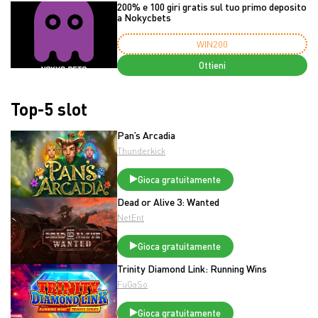
200% e 100 giri gratis sul tuo primo deposito
a Nokycbets
WIN200
Ottieni
Top-5 slot
Pan’s Arcadia
Thunderkick
Gioca gratuitamente
Dead or Alive 3: Wanted
NetEnt
Gioca gratuitamente
Trinity Diamond Link: Running Wins
FuGaSo
Gioca gratuitamente