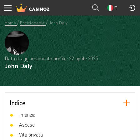
IT
Home
Enciclopedia
John Daly
Data di aggiornamento profilo: 22 aprile 2025
John Daly
Indice
Infanzia
Ascesa
Vita privata