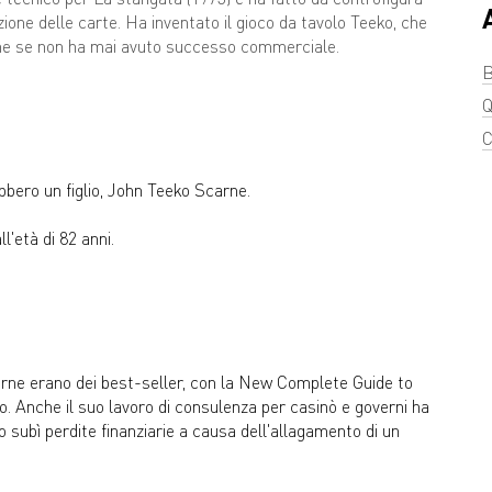
one delle carte. Ha inventato il gioco da tavolo Teeko, che
nche se non ha mai avuto successo commerciale.
B
Q
C
bero un figlio, John Teeko Scarne.
l'età di 82 anni.
Scarne erano dei best-seller, con la New Complete Guide to
o. Anche il suo lavoro di consulenza per casinò e governi ha
ko subì perdite finanziarie a causa dell'allagamento di un