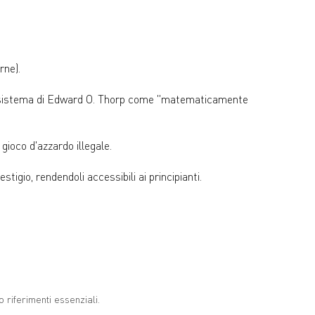
rne).
 il sistema di Edward O. Thorp come "matematicamente
 gioco d'azzardo illegale.
stigio, rendendoli accessibili ai principianti.
 riferimenti essenziali.