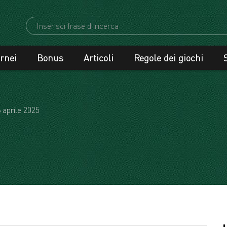
rnei
Bonus
Articoli
Regole dei giochi
 aprile 2025