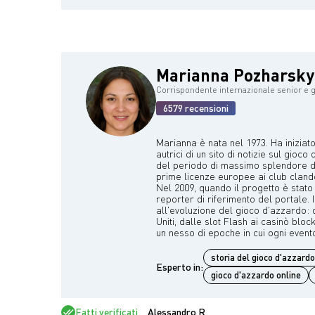
I suoi libri hanno svelato i metodi di imbroglio, inducen
Marianna Pozharsky
Corrispondente internazionale senior e g
6579 recensioni
Marianna è nata nel 1973. Ha iniziat
autrici di un sito di notizie sul gio
del periodo di massimo splendore del
prime licenze europee ai club clandes
Nel 2009, quando il progetto è stato
reporter di riferimento del portale. I
all'evoluzione del gioco d'azzardo: d
Uniti, dalle slot Flash ai casinò bloc
storia del gioco d'azzardo
Esperto in:
gioco d'azzardo online
Fatti verificati
Alessandro R