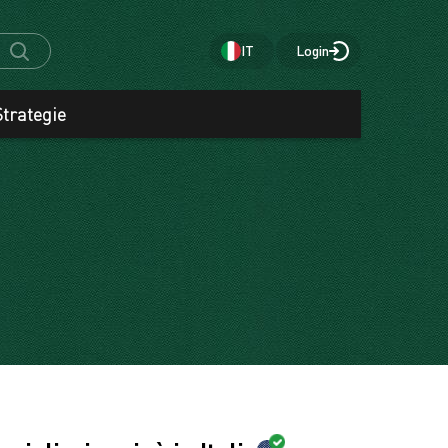
IT
Login
Strategie