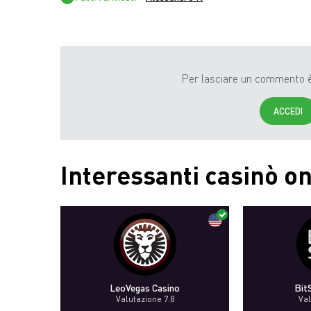
Per lasciare un commento è 
ACCEDI
Interessanti casinò onl
LeoVegas Casino
Bit
Valutazione 7.8
Val