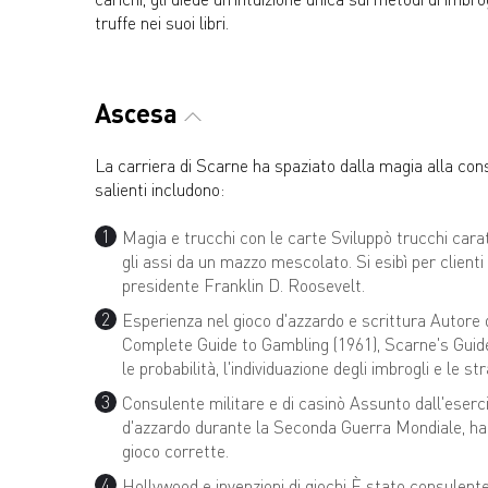
truffe nei suoi libri.
Ascesa
La carriera di Scarne ha spaziato dalla magia alla consu
salienti includono:
Magia e trucchi con le carte Sviluppò trucchi carat
gli assi da un mazzo mescolato. Si esibì per clienti 
presidente Franklin D. Roosevelt.
Esperienza nel gioco d'azzardo e scrittura Autore d
Complete Guide to Gambling (1961), Scarne's Guide
le probabilità, l'individuazione degli imbrogli e le st
Consulente militare e di casinò Assunto dall'esercito
d'azzardo durante la Seconda Guerra Mondiale, ha f
gioco corrette.
Hollywood e invenzioni di giochi È stato consulent