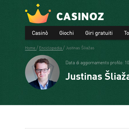
Casinò
Giochi
Giri gratuiti
To
Home
Enciclopedia
Justinas Šliažas
Data di aggiornamento profilo: 
Justinas Šliaž