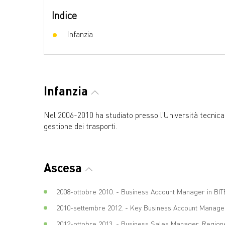
Indice
Infanzia
Infanzia
Nel 2006-2010 ha studiato presso l'Università tecnica
gestione dei trasporti.
Ascesa
2008-ottobre 2010. - Business Account Manager in BIT
2010-settembre 2012. - Key Business Account Manager
2012-ottobre 2013. - Business Sales Manager, Regione 