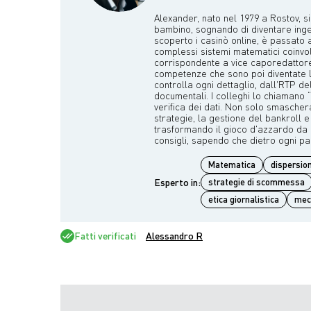
Alexander, nato nel 1979 a Rostov, si
bambino, sognando di diventare ingegn
scoperto i casinò online, è passato 
complessi sistemi matematici coinvo
corrispondente a vice caporedattore),
competenze che sono poi diventate 
controlla ogni dettaglio, dall'RTP de
documentali. I colleghi lo chiamano 
verifica dei dati. Non solo smascher
strategie, la gestione del bankroll 
trasformando il gioco d'azzardo da gi
Matematica
dispersio
Esperto in:
strategie di scommessa
etica giornalistica
mecc
Fatti verificati
Alessandro R