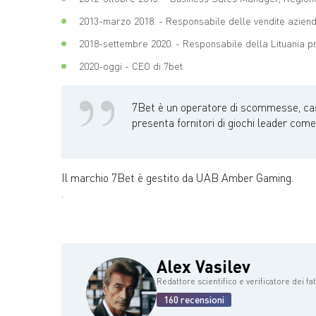
2013-marzo 2018. - Responsabile delle vendite azienda
2018-settembre 2020. - Responsabile della Lituania 
2020-oggi - CEO di 7bet
7Bet è un operatore di scommesse, casin
presenta fornitori di giochi leader co
Il marchio 7Bet è gestito da UAB Amber Gaming.
.
Alex Vasilev
Redattore scientifico e verificatore dei fat
160 recensioni