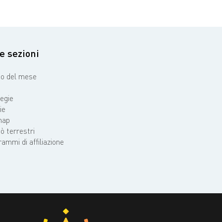
e sezioni
no del mese
egie
ie
map
ò terrestri
ammi di affiliazione