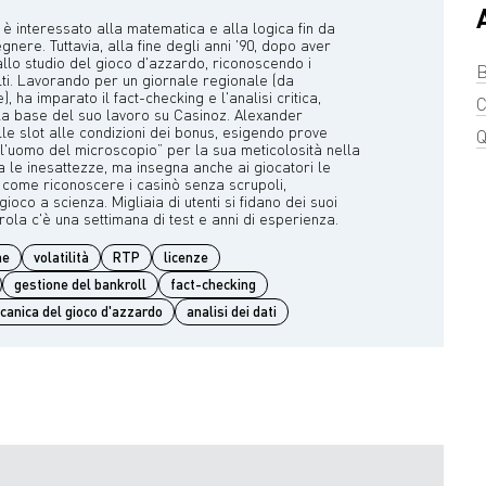
 è interessato alla matematica e alla logica fin da
ere. Tuttavia, alla fine degli anni '90, dopo aver
allo studio del gioco d'azzardo, riconoscendo i
B
lti. Lavorando per un giornale regionale (da
 ha imparato il fact-checking e l'analisi critica,
C
la base del suo lavoro su Casinoz. Alexander
lle slot alle condizioni dei bonus, esigendo prove
Q
“l'uomo del microscopio” per la sua meticolosità nella
a le inesattezze, ma insegna anche ai giocatori le
e come riconoscere i casinò senza scrupoli,
oco a scienza. Migliaia di utenti si fidano dei suoi
ne
volatilità
RTP
licenze
gestione del bankroll
fact-checking
anica del gioco d'azzardo
analisi dei dati