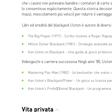
che i casinò non potevano bandire i contatori di carte
lo consentisse esplicitamente. Questa storica decision
mazzi, mescolamenti più veloci) per ridurre il vantaggio
Libri ed eredità del blackjack Uston è autore di diversi li
The Big Player (1977) - Scritto insieme a Roger Rapopo
Million Dollar Blackjack (1981) - Strategie avanzate pe
Ken Uston on Blackjack - Una guida al gioco professi
Videogiochi e carriera successiva Negli anni '80, Uston
Mastering Pac-Man (1982) - Un bestseller che svela i m
Ken Uston's Blackjack/Poker - Un gioco su licenza pe
Ken Uston's Profe$$ional Blackjack - Un programma p
Vita privata