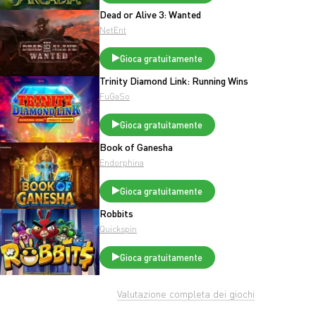
Dead or Alive 3: Wanted
NetEnt
Gioca gratuitamente
Trinity Diamond Link: Running Wins
FuGaSo
Gioca gratuitamente
Book of Ganesha
Endorphina
Gioca gratuitamente
Robbits
Quickspin
Gioca gratuitamente
Valutazione completa dei giochi