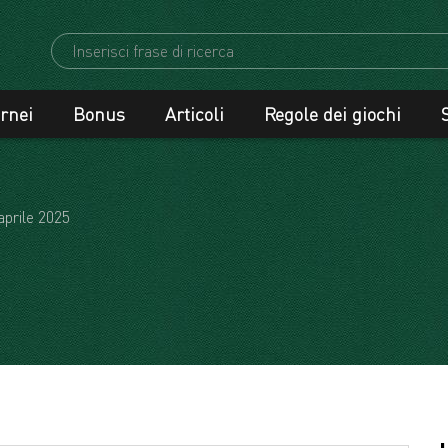
rnei
Bonus
Articoli
Regole dei giochi
aprile 2025