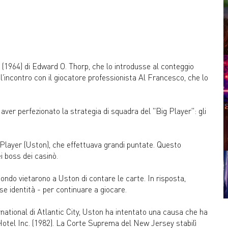
(1964) di Edward O. Thorp, che lo introdusse al conteggio
 l'incontro con il giocatore professionista Al Francesco, che lo
ver perfezionato la strategia di squadra del "Big Player": gli
 Player (Uston), che effettuava grandi puntate. Questo
i boss dei casinò.
l mondo vietarono a Uston di contare le carte. In risposta,
e identità - per continuare a giocare.
national di Atlantic City, Uston ha intentato una causa che ha
Hotel Inc. (1982). La Corte Suprema del New Jersey stabilì