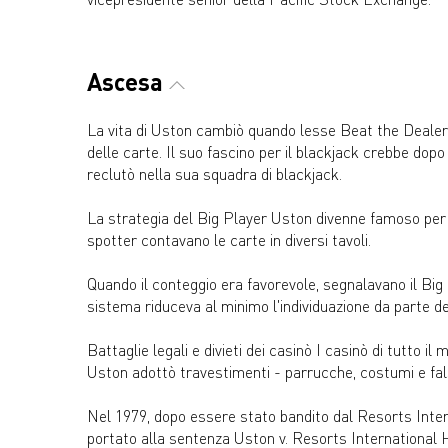
Ascesa
La vita di Uston cambiò quando lesse Beat the Dealer 
delle carte. Il suo fascino per il blackjack crebbe dopo
reclutò nella sua squadra di blackjack.
La strategia del Big Player Uston divenne famoso per a
spotter contavano le carte in diversi tavoli.
Quando il conteggio era favorevole, segnalavano il Big
sistema riduceva al minimo l'individuazione da parte de
Battaglie legali e divieti dei casinò I casinò di tutto i
Uston adottò travestimenti - parrucche, costumi e fals
Nel 1979, dopo essere stato bandito dal Resorts Inter
portato alla sentenza Uston v. Resorts International 