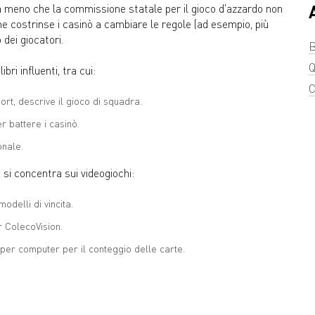
 a meno che la commissione statale per il gioco d'azzardo non
e costrinse i casinò a cambiare le regole (ad esempio, più
 dei giocatori.
B
Q
bri influenti, tra cui:
C
rt, descrive il gioco di squadra.
r battere i casinò.
onale.
 si concentra sui videogiochi:
odelli di vincita.
r ColecoVision.
er computer per il conteggio delle carte.