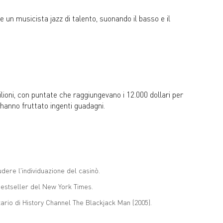
e un musicista jazz di talento, suonando il basso e il
ioni, con puntate che raggiungevano i 12.000 dollari per
 hanno fruttato ingenti guadagni.
dere l'individuazione del casinò.
 bestseller del New York Times.
tario di History Channel The Blackjack Man (2005).