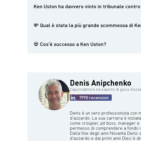
I casinò lo hanno bandito per il conteggio delle carte, 
e cause legali.
Ken Uston ha davvero vinto in tribunale contro 
Sì. Nella causa Uston contro Resorts International (1
casinò non possono vietare i contatori di carte senza l
💸 Qual è stata la più grande scommessa di K
Secondo quanto riferito, ha scommesso 12.000 dollari 
💀 Cos'è successo a Ken Uston?
Morì per insufficienza cardiaca a Parigi nel 1987, all'et
Denis Anipchenko
Caporedattore ed esperto di gioco d'azz
7990 recensioni
Denis è un vero professionista con m
d'azzardo. La sua carriera è iniziat
come croupier, pit boss, manager e d
permesso di comprendere a fondo il
Dalla fine degli anni Novanta Denis si
d'azzardo e dai primi anni Dieci è d