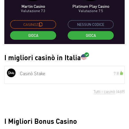
Martin Casino
Platinum Play Casino
Valutazione 7.3
Valutazione 7.5
CASINOZ
NESSUN CODICE
GIOCA
GIOCA
I migliori casinò in Italia
Casinò Stake
7.8
Tutti i casinò
(469)
I Migliori Bonus Casino