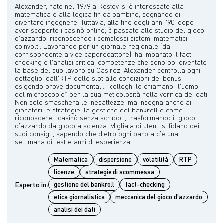
Alexander, nato nel 1979 a Rostov, si è interessato alla
matematica e alla logica fin da bambino, sognando di
diventare ingegnere. Tuttavia, alla fine degli anni '90, dopo
aver scoperto i casinò online, è passato allo studio del gioco
d'azzardo, riconoscendo i complessi sistemi matematici
coinvolti. Lavorando per un giornale regionale (da
corrispondente a vice caporedattore), ha imparato il fact-
checking e l'analisi critica, competenze che sono poi diventate
la base del suo lavoro su Casinoz. Alexander controlla ogni
dettaglio, dall'RTP delle slot alle condizioni dei bonus,
esigendo prove documentali. I colleghi lo chiamano “l'uomo
del microscopio” per la sua meticolosità nella verifica dei dati.
Non solo smaschera le inesattezze, ma insegna anche ai
giocatori le strategie, la gestione del bankroll e come
riconoscere i casinò senza scrupoli, trasformando il gioco
d'azzardo da gioco a scienza. Migliaia di utenti si fidano dei
suoi consigli, sapendo che dietro ogni parola c'è una
Matematica
dispersione
volatilità
RTP
licenze
strategie di scommessa
Esperto in:
gestione del bankroll
fact-checking
etica giornalistica
meccanica del gioco d'azzardo
analisi dei dati