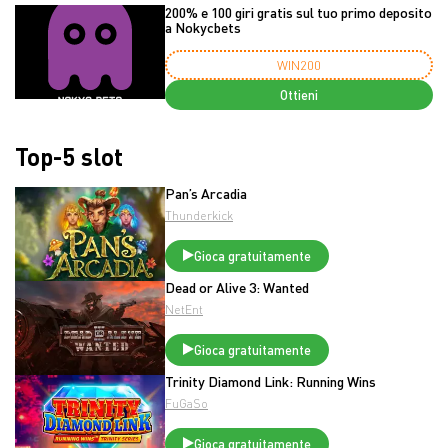
200% e 100 giri gratis sul tuo primo deposito
a Nokycbets
WIN200
Ottieni
Top-5 slot
Pan’s Arcadia
Thunderkick
Gioca gratuitamente
Dead or Alive 3: Wanted
NetEnt
Gioca gratuitamente
Trinity Diamond Link: Running Wins
FuGaSo
Gioca gratuitamente