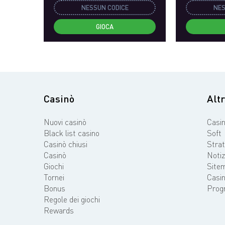
NESSUN CODICE
NES
GIOCA
Casinò
Altr
Nuovi casinò
Casi
Black list casino
Soft
Casinò chiusi
Strat
Casinò
Notiz
Giochi
Site
Tornei
Casin
Bonus
Progr
Regole dei giochi
Rewards