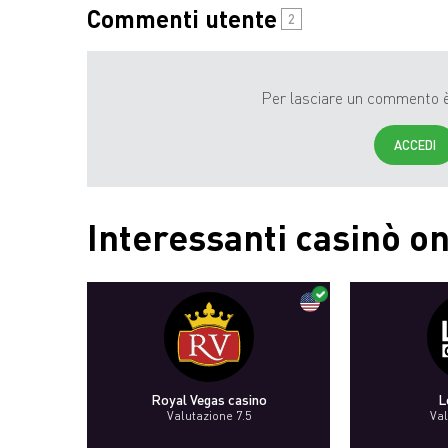
Commenti utente
2
Per lasciare un commento è 
ACCEDI
Interessanti casinò onl
Royal Vegas сasino
L
Valutazione 7.5
Val