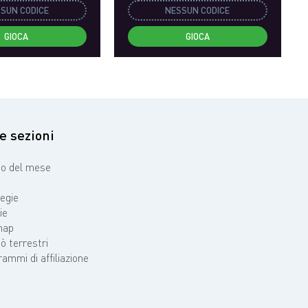
SUN CODICE
NESSUN CODICE
GIOCA
GIOCA
e sezioni
no del mese
egie
ie
map
ò terrestri
ammi di affiliazione