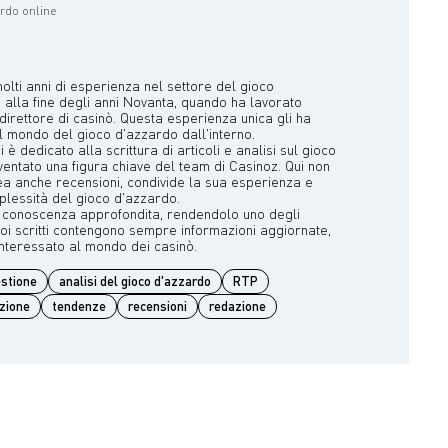
ardo online
olti anni di esperienza nel settore del gioco
a alla fine degli anni Novanta, quando ha lavorato
irettore di casinò. Questa esperienza unica gli ha
 mondo del gioco d'azzardo dall'interno.
 è dedicato alla scrittura di articoli e analisi sul gioco
iventato una figura chiave del team di Casinoz. Qui non
rea anche recensioni, condivide la sua esperienza e
plessità del gioco d'azzardo.
 conoscenza approfondita, rendendolo uno degli
 suoi scritti contengono sempre informazioni aggiornate,
stione
analisi del gioco d'azzardo
RTP
zione
tendenze
recensioni
redazione