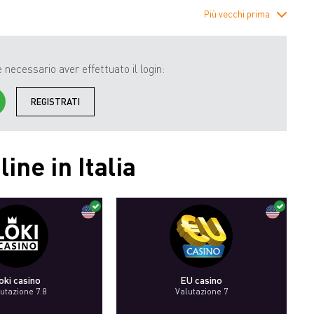
Più vecchi prima
necessario aver effettuato il login:
REGISTRATI
ine in Italia
oki casino
EU casino
utazione 7.8
Valutazione 7