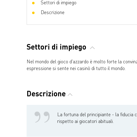
Settori di impiego
Descrizione
Settori di impiego
Nel mondo del gioco d'azzardo è molto forte la convinzi
espressione si sente nei casinò di tutto il mondo.
Descrizione
La fortuna del principiante - la fiducia c
rispetto ai giocatori abituali.