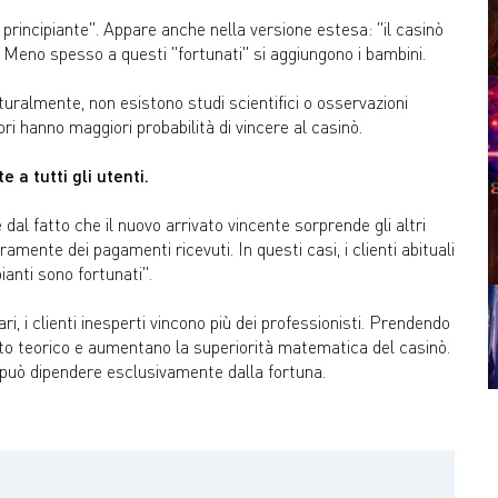
principiante". Appare anche nella versione estesa: "il casinò
hi". Meno spesso a questi "fortunati" si aggiungono i bambini.
turalmente, non esistono studi scientifici o osservazioni
i hanno maggiori probabilità di vincere al casinò.
a tutti gli utenti.
al fatto che il nuovo arrivato vincente sorprende gli altri
ramente dei pagamenti ricevuti. In questi casi, i clienti abituali
pianti sono fortunati".
i, i clienti inesperti vincono più dei professionisti. Prendendo
mento teorico e aumentano la superiorità matematica del casinò.
to può dipendere esclusivamente dalla fortuna.