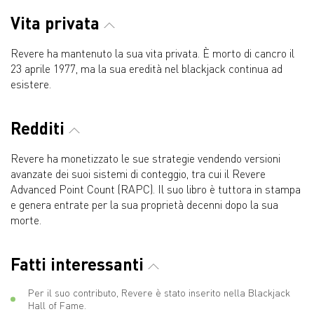
Vita privata
Revere ha mantenuto la sua vita privata. È morto di cancro il
23 aprile 1977, ma la sua eredità nel blackjack continua ad
esistere.
Redditi
Revere ha monetizzato le sue strategie vendendo versioni
avanzate dei suoi sistemi di conteggio, tra cui il Revere
Advanced Point Count (RAPC). Il suo libro è tuttora in stampa
e genera entrate per la sua proprietà decenni dopo la sua
morte.
Fatti interessanti
Per il suo contributo, Revere è stato inserito nella Blackjack
Hall of Fame.