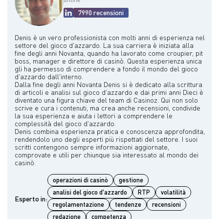
7990 recensioni
Denis è un vero professionista con molti anni di esperienza nel
settore del gioco d'azzardo. La sua carriera è iniziata alla
fine degli anni Novanta, quando ha lavorato come croupier, pit
boss, manager e direttore di casinò. Questa esperienza unica
gli ha permesso di comprendere a fondo il mondo del gioco
d'azzardo dall'interno.
Dalla fine degli anni Novanta Denis si è dedicato alla scrittura
di articoli e analisi sul gioco d'azzardo e dai primi anni Dieci è
diventato una figura chiave del team di Casinoz. Qui non solo
scrive e cura i contenuti, ma crea anche recensioni, condivide
la sua esperienza e aiuta i lettori a comprendere le
complessità del gioco d'azzardo.
Denis combina esperienza pratica e conoscenza approfondita,
rendendolo uno degli esperti più rispettati del settore. I suoi
scritti contengono sempre informazioni aggiornate,
comprovate e utili per chiunque sia interessato al mondo dei
operazioni di casinò
gestione
analisi del gioco d'azzardo
RTP
volatilità
Esperto in:
regolamentazione
tendenze
recensioni
redazione
competenza