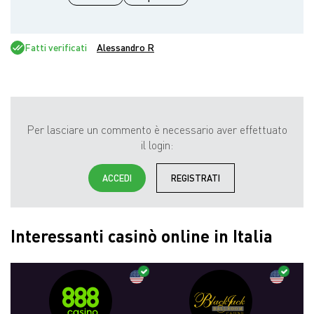
Fatti verificati
Alessandro R
Per lasciare un commento è necessario aver effettuato
il login:
ACCEDI
REGISTRATI
Interessanti casinò online in Italia