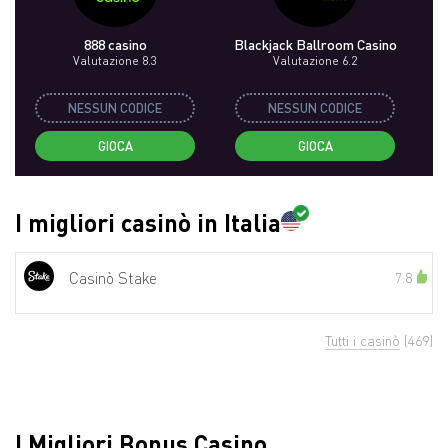
888 casino
Blackjack Ballroom Casino
Valutazione 8.3
Valutazione 6.2
NESSUN CODICE
NESSUN CODICE
GIOCA
GIOCA
I migliori casinò in Italia
Casinò Stake
7.8
Tutti i casinò
(469)
I Migliori Bonus Casino