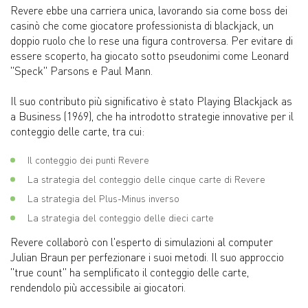
Revere ebbe una carriera unica, lavorando sia come boss dei
casinò che come giocatore professionista di blackjack, un
doppio ruolo che lo rese una figura controversa. Per evitare di
essere scoperto, ha giocato sotto pseudonimi come Leonard
"Speck" Parsons e Paul Mann.
Il suo contributo più significativo è stato Playing Blackjack as
a Business (1969), che ha introdotto strategie innovative per il
conteggio delle carte, tra cui:
Il conteggio dei punti Revere
La strategia del conteggio delle cinque carte di Revere
La strategia del Plus-Minus inverso
La strategia del conteggio delle dieci carte
Revere collaborò con l'esperto di simulazioni al computer
Julian Braun per perfezionare i suoi metodi. Il suo approccio
"true count" ha semplificato il conteggio delle carte,
rendendolo più accessibile ai giocatori.