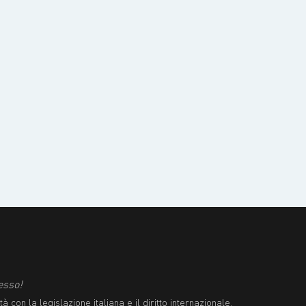
esso!
 con la legislazione italiana e il diritto internazionale.