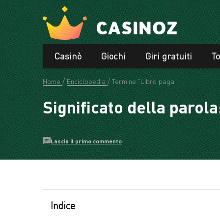
Casinò
Giochi
Giri gratuiti
To
Home
Enciclopedia
Termine "Libro paga"
Significato della parola
Lascia il primo commento
Indice