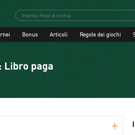
rnei
Bonus
Articoli
Regole dei giochi
: Libro paga