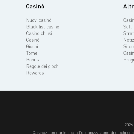
Casinò
Altr
Nuovi casinò
Casi
Black list casino
Soft
Casinò chiusi
Strat
Casinò
Notiz
Giochi
Site
Tornei
Casin
Bonus
Progr
Regole dei giochi
Rewards
2026
Casinoz non partecipa all'organizzazione di giochi con so