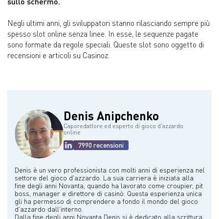
sullo schermo.
Negli ultimi anni, gli sviluppatori stanno rilasciando sempre più
spesso slot online senza linee. In esse, le sequenze pagate
sono formate da regole speciali. Queste slot sono oggetto di
recensioni e articoli su Casinoz.
Denis Anipchenko
Caporedattore ed esperto di gioco d'azzardo
online
7990 recensioni
Denis è un vero professionista con molti anni di esperienza nel
settore del gioco d'azzardo. La sua carriera è iniziata alla
fine degli anni Novanta, quando ha lavorato come croupier, pit
boss, manager e direttore di casinò. Questa esperienza unica
gli ha permesso di comprendere a fondo il mondo del gioco
d'azzardo dall'interno.
Dalla fine degli anni Novanta Denis si è dedicato alla scrittura