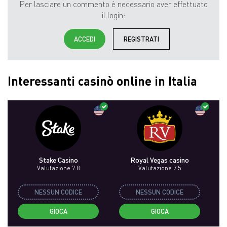
Per lasciare un commento è necessario aver effettuato
il login:
ACCEDI
REGISTRATI
Interessanti casinò online in Italia
Stake Casino
Royal Vegas сasino
Valutazione 7.8
Valutazione 7.5
NESSUN CODICE
NESSUN CODICE
GIOCA
GIOCA