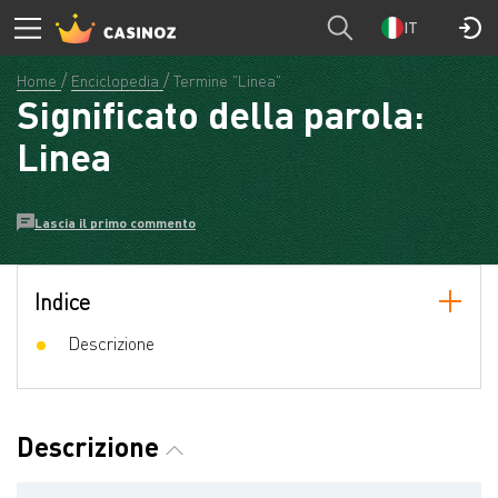
IT
Home
Enciclopedia
Termine "Linea"
Significato della parola:
Linea
Lascia il primo commento
Indice
Descrizione
Descrizione