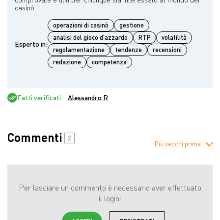
operazioni di casinò
gestione
analisi del gioco d'azzardo
RTP
volatilità
Esperto in:
regolamentazione
tendenze
recensioni
redazione
competenza
Fatti verificati
Alessandro R
Commenti
2
Più vecchi prima
Per lasciare un commento è necessario aver effettuato
il login: