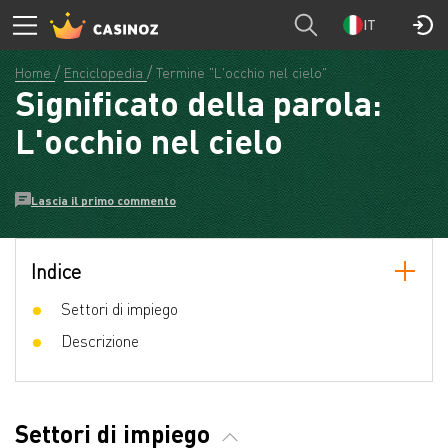
IT
Home
Enciclopedia
Termine "L'occhio nel cielo"
Significato della parola:
L'occhio nel cielo
Lascia il primo commento
Indice
Settori di impiego
Descrizione
Settori di impiego