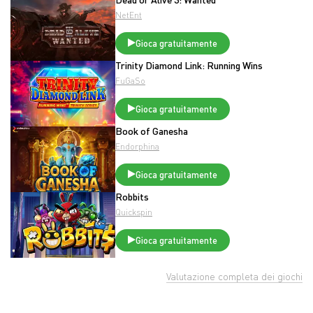
NetEnt
Gioca gratuitamente
Trinity Diamond Link: Running Wins
FuGaSo
Gioca gratuitamente
Book of Ganesha
Endorphina
Gioca gratuitamente
Robbits
Quickspin
Gioca gratuitamente
Valutazione completa dei giochi