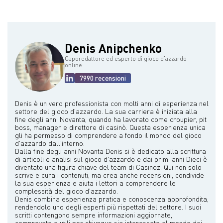
Denis Anipchenko
Caporedattore ed esperto di gioco d'azzardo
online
7990 recensioni
Denis è un vero professionista con molti anni di esperienza nel
settore del gioco d'azzardo. La sua carriera è iniziata alla
fine degli anni Novanta, quando ha lavorato come croupier, pit
boss, manager e direttore di casinò. Questa esperienza unica
gli ha permesso di comprendere a fondo il mondo del gioco
d'azzardo dall'interno.
Dalla fine degli anni Novanta Denis si è dedicato alla scrittura
di articoli e analisi sul gioco d'azzardo e dai primi anni Dieci è
diventato una figura chiave del team di Casinoz. Qui non solo
scrive e cura i contenuti, ma crea anche recensioni, condivide
la sua esperienza e aiuta i lettori a comprendere le
complessità del gioco d'azzardo.
Denis combina esperienza pratica e conoscenza approfondita,
rendendolo uno degli esperti più rispettati del settore. I suoi
scritti contengono sempre informazioni aggiornate,
comprovate e utili per chiunque sia interessato al mondo dei