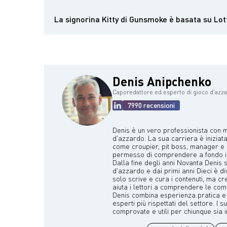
Sposò Frank Thurmond e divenne un cittadino rispett
chiesa.
La signorina Kitty di Gunsmoke è basata su Lot
Sì, il personaggio è stato in parte ispirato da lei.
Denis Anipchenko
Caporedattore ed esperto di gioco d'azz
7990 recensioni
Denis è un vero professionista con m
d'azzardo. La sua carriera è iniziat
come croupier, pit boss, manager e d
permesso di comprendere a fondo il
Dalla fine degli anni Novanta Denis si
d'azzardo e dai primi anni Dieci è d
solo scrive e cura i contenuti, ma c
aiuta i lettori a comprendere le com
Denis combina esperienza pratica e
esperti più rispettati del settore. I