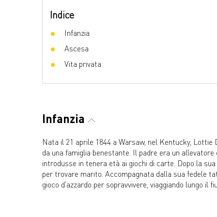
Indice
Infanzia
Ascesa
Vita privata
Infanzia
Nata il 21 aprile 1844 a Warsaw, nel Kentucky, Lottie
da una famiglia benestante. Il padre era un allevatore 
introdusse in tenera età ai giochi di carte. Dopo la su
per trovare marito. Accompagnata dalla sua fedele tata
gioco d'azzardo per sopravvivere, viaggiando lungo il fi