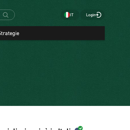
IT
Login
Strategie