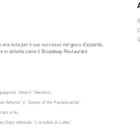
B
C
Q
 era nota per il suo successo nel gioco d'azzardo,
e in attività come il Broadway Restaurant.
spagnola "dinero" (denaro).
an Antonio" e "Queen of the Pasteboards".
ato a lei.
y Days intitolato "L'eredità di Lottie".