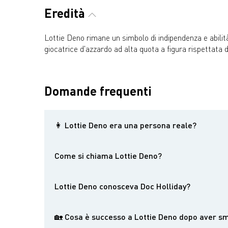
Eredità
Lottie Deno rimane un simbolo di indipendenza e abilità
giocatrice d'azzardo ad alta quota a figura rispettata
Domande frequenti
👩 Lottie Deno era una persona reale?
Sì, Lottie Deno era una vera giocatrice d'azzardo che
secolo.
Come si chiama Lottie Deno?
Il suo soprannome deriva dalla parola spagnola "dinero"
Lottie Deno conosceva Doc Holliday?
Alcune testimonianze suggeriscono che i due si siano in
🏡 Cosa è successo a Lottie Deno dopo aver sm