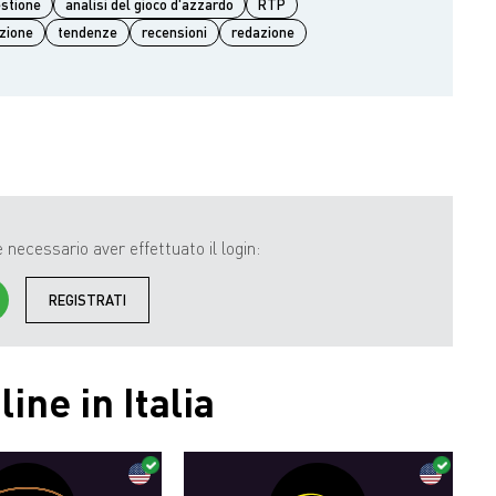
stione
analisi del gioco d'azzardo
RTP
zione
tendenze
recensioni
redazione
necessario aver effettuato il login:
REGISTRATI
ine in Italia