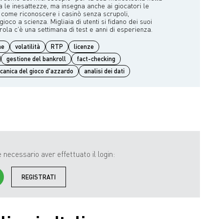
a le inesattezze, ma insegna anche ai giocatori le
e come riconoscere i casinò senza scrupoli,
oco a scienza. Migliaia di utenti si fidano dei suoi
ne
volatilità
RTP
licenze
gestione del bankroll
fact-checking
anica del gioco d'azzardo
analisi dei dati
necessario aver effettuato il login:
REGISTRATI