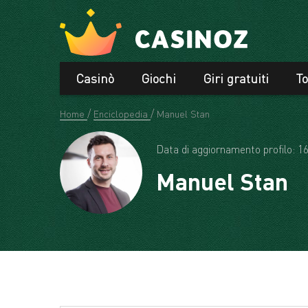
Casinò
Giochi
Giri gratuiti
To
Home
Enciclopedia
Manuel Stan
Data di aggiornamento profilo: 
Manuel Stan