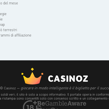
no del mese
egie
ie
map
ò terrestri
ammi di affiliazione
giocare in modo intelligente è il biglietto per il succ
 © Casinoz —
ldi veri; il sito è solo a scopo informativo. Il portale opera in conformità
 la ristampa sono consentiti solo con consenso scritto e un collegamento d