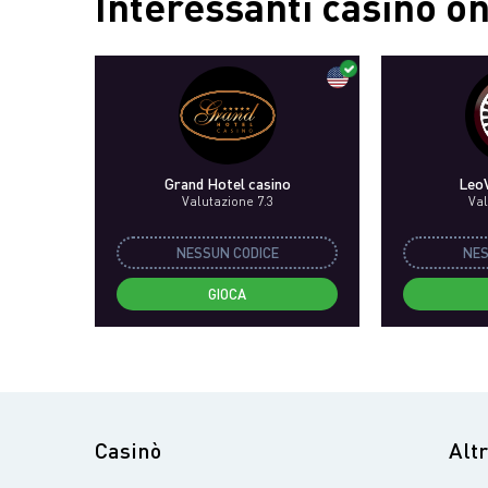
Interessanti casinò onl
Grand Hotel casino
Leo
Valutazione 7.3
Val
NESSUN CODICE
NES
GIOCA
Casinò
Altr