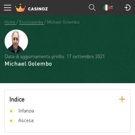
IT
Home
Enciclopedia
Michael Golembo
Data di aggiornamento profilo: 17 settembre 2021
Michael Golembo
Indice
Infanzia
Ascesa