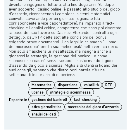
diventare ingegnere. Tuttavia, alla fine degli anni '90, dopo
aver scoperto i casinò online, è passato allo studio del gioco
d'azzardo, riconoscendo i complessi sistemi matematici
coinvolti. Lavorando per un giornale regionale (da
corrispondente a vice caporedattore), ha imparato il fact-
checking e l'analisi critica, competenze che sono poi diventate
la base del suo lavoro su Casinoz. Alexander controlla ogni
dettaglio, dall'RTP delle slot alle condizioni dei bonus,
esigendo prove documentali. I colleghi lo chiamano “l'uomo
del microscopio” per la sua meticolosità nella verifica dei dati.
Non solo smaschera le inesattezze, ma insegna anche ai
giocatori le strategie, la gestione del bankroll e come
riconoscere i casinò senza scrupoli, trasformando il gioco
d'azzardo da gioco a scienza. Migliaia di utenti si fidano dei
suoi consigli, sapendo che dietro ogni parola c'è una
Matematica
dispersione
volatilità
RTP
licenze
strategie di scommessa
Esperto in:
gestione del bankroll
fact-checking
etica giornalistica
meccanica del gioco d'azzardo
analisi dei dati