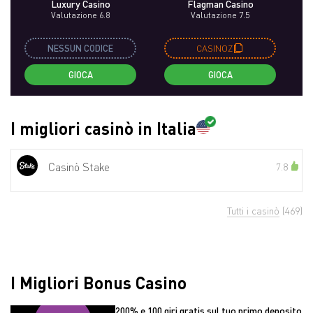
Luxury Casino
Flagman Casino
Valutazione 6.8
Valutazione 7.5
NESSUN CODICE
CASINOZ
GIOCA
GIOCA
I migliori casinò in Italia
Casinò Stake
7.8
Tutti i casinò
(469)
I Migliori Bonus Casino
200% e 100 giri gratis sul tuo primo deposito