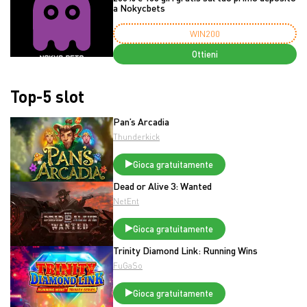
a Nokycbets
WIN200
Ottieni
Top-5 slot
Pan’s Arcadia
Thunderkick
Gioca gratuitamente
Dead or Alive 3: Wanted
NetEnt
Gioca gratuitamente
Trinity Diamond Link: Running Wins
FuGaSo
Gioca gratuitamente