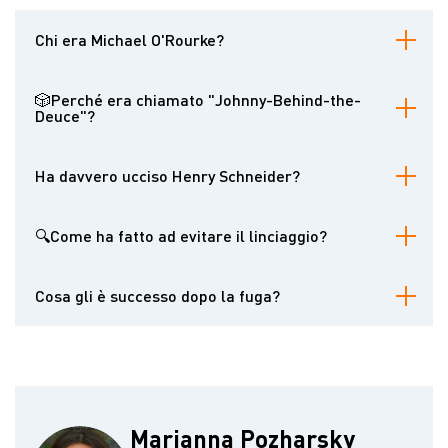
Chi era Michael O'Rourke?
Michael O'Rourke era un giocatore d'azzardo e pistolero nel
Territorio dell'Arizona, noto per aver ucciso Henry Schneider ed
🎲Perché era chiamato "Johnny-Behind-the-
essere sfuggito per poco al linciaggio con l'aiuto di uomini di
Deuce"?
legge, tra cui i fratelli Earp.
Il soprannome deriva probabilmente dalle sue abitudini nel poker,
forse in riferimento alle sue strategie di scommessa con i due.
Ha davvero ucciso Henry Schneider?
Sì. O'Rourke sparò a Schneider nel 1881, adducendo la legittima
difesa, anche se le testimonianze differiscono sulle circostanze
🔍Come ha fatto ad evitare il linciaggio?
esatte.
Le forze dell'ordine, tra cui Virgil e Morgan Earp, intervennero per
proteggerlo da una folla, scortandolo al sicuro a Tucson.
Cosa gli è successo dopo la fuga?
Fuggì dall'Arizona e secondo alcuni rapporti fu ucciso dal
fuorilegge Pony Diehl nel 1882.
Marianna Pozharsky