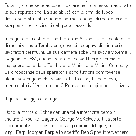
Tucson, anche se le accuse di barare hanno spesso macchiato
la sua reputazione. La sua abilità con le armi da fuoco
dissuase molti dallo sfidarlo, permettendogli di mantenere la
sua posizione nei circoli del gioco d'azzardo.
In seguito si trasferì a Charleston, in Arizona, una piccola città
di mulini vicino a Tombstone, dove si occupava di minatori e
lavoratori dei mulini. La sua carriera ebbe una svolta violenta il
14 gennaio 1881, quando sparò e uccise Henry Schneider,
ingegnere capo della Tombstone Mining and Milling Company.
Le circostanze della sparatoria sono tuttora controverse:
alcuni sostengono che si sia trattato di legittima difesa,
mentre altri affermano che O'Rourke abbia agito per cattiveria.
Il quasi linciaggio e la fuga
Dopo la morte di Schneider, una folla inferocita cercò di
linciare O'Rourke. L'agente George McKelvey lo trasportò
rapidamente a Tombstone, dove gli uomini di legge, tra cui
Virgil Earp, Morgan Earp e lo sceriffo Ben Sippy, intervennero