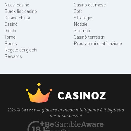
Nuovi casinò
Casino del mese
Black list casino
Soft
Casinò chiusi
Strategie
Casinò
Notizie
Giochi
Sitemap
Tornei
Casinò terrestri
Bonus
Programmi di affiliazione
Regole dei giochi
Rewards
giocare in modo intelligente è il biglietto
2026 © Casinoz —
per il successo!