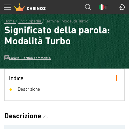
IT
Home
Enciclopedia
Termine "Modalità Turbo"
Significato della parola:
Modalità Turbo
Lascia il primo commento
Indice
Descrizione
Descrizione