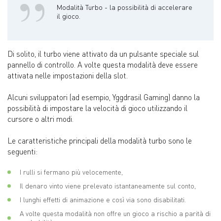
Modalità Turbo - la possibilità di accelerare
il gioco.
Di solito, il turbo viene attivato da un pulsante speciale sul
pannello di controllo. A volte questa modalità deve essere
attivata nelle impostazioni della slot.
Alcuni sviluppatori (ad esempio, Yggdrasil Gaming) danno la
possibilità di impostare la velocità di gioco utilizzando il
cursore o altri modi.
Le caratteristiche principali della modalità turbo sono le
seguenti:
I rulli si fermano più velocemente,
Il denaro vinto viene prelevato istantaneamente sul conto,
I lunghi effetti di animazione e così via sono disabilitati.
A volte questa modalità non offre un gioco a rischio a parità di