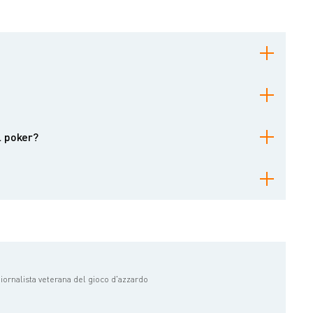
catore di poker professionista tedesco noto per il suo
 vittoria nel Main Event del GuangDong Asia Millions 2013.
,7 milioni di dollari e i suoi guadagni nei tornei dal vivo
ncita singola di 4.456.885 dollari.
l poker?
li, mercati azionari e investimenti in criptovalute.
 Full Tilt Poker che su PokerStars.
iornalista veterana del gioco d'azzardo