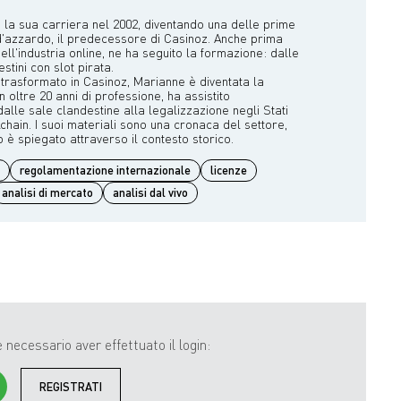
o la sua carriera nel 2002, diventando una delle prime
co d'azzardo, il predecessore di Casinoz. Anche prima
l'industria online, ne ha seguito la formazione: dalle
tini con slot pirata.
 trasformato in Casinoz, Marianne è diventata la
n oltre 20 anni di professione, ha assistito
alle sale clandestine alla legalizzazione negli Stati
kchain. I suoi materiali sono una cronaca del settore,
regolamentazione internazionale
licenze
analisi di mercato
analisi dal vivo
necessario aver effettuato il login:
REGISTRATI