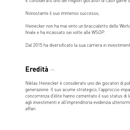
È considerato uno dei migliori giocatori di cash game o
Nonostante il suo immenso successo,
Heinecker non ha mai vinto un braccialetto delle Worl
finale e ha incassato sei volte alle WSOP.
Dal 2015 ha diversificato la sua carriera in investiment
Eredità
Niklas Heinecker è considerato uno dei giocatori di po
generazione. Il suo acume strategico, l'approccio impavi
concorrenza d'élite hanno cementato il suo status di l
agli investimenti e all'imprenditoria evidenzia ulterior
affari.