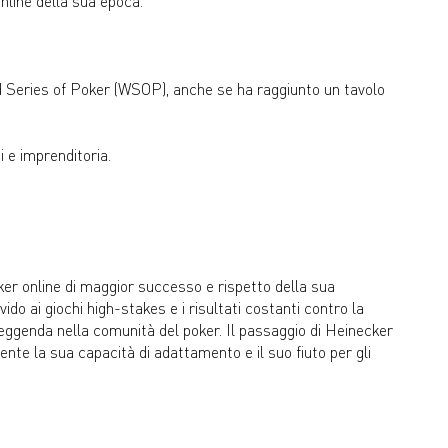
nline della sua epoca.
d Series of Poker (WSOP), anche se ha raggiunto un tavolo
i e imprenditoria.
ker online di maggior successo e rispetto della sua
do ai giochi high-stakes e i risultati costanti contro la
eggenda nella comunità del poker. Il passaggio di Heinecker
mente la sua capacità di adattamento e il suo fiuto per gli