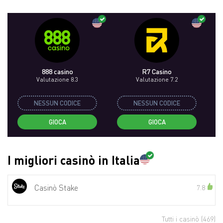
888 casino
R7 Casino
Valutazione 8.3
Valutazione 7.2
NESSUN CODICE
NESSUN CODICE
GIOCA
GIOCA
I migliori casinò in Italia
Casinò Stake
7.8
Tutti i casinò
(469)