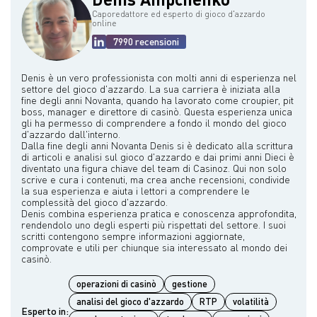
Caporedattore ed esperto di gioco d'azzardo
online
7990 recensioni
Denis è un vero professionista con molti anni di esperienza nel
settore del gioco d'azzardo. La sua carriera è iniziata alla
fine degli anni Novanta, quando ha lavorato come croupier, pit
boss, manager e direttore di casinò. Questa esperienza unica
gli ha permesso di comprendere a fondo il mondo del gioco
d'azzardo dall'interno.
Dalla fine degli anni Novanta Denis si è dedicato alla scrittura
di articoli e analisi sul gioco d'azzardo e dai primi anni Dieci è
diventato una figura chiave del team di Casinoz. Qui non solo
scrive e cura i contenuti, ma crea anche recensioni, condivide
la sua esperienza e aiuta i lettori a comprendere le
complessità del gioco d'azzardo.
Denis combina esperienza pratica e conoscenza approfondita,
rendendolo uno degli esperti più rispettati del settore. I suoi
scritti contengono sempre informazioni aggiornate,
comprovate e utili per chiunque sia interessato al mondo dei
operazioni di casinò
gestione
analisi del gioco d'azzardo
RTP
volatilità
Esperto in: