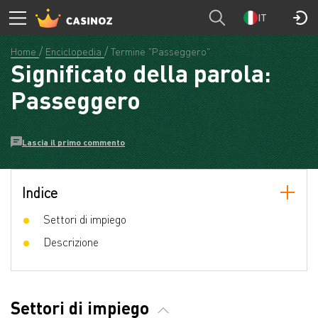
IT
Home
Enciclopedia
Termine "Passeggero"
Significato della parola:
Passeggero
Lascia il primo commento
Indice
Settori di impiego
Descrizione
Settori di impiego