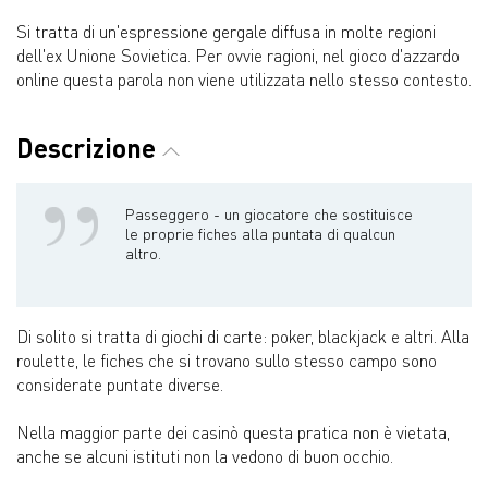
Si tratta di un'espressione gergale diffusa in molte regioni
dell'ex Unione Sovietica. Per ovvie ragioni, nel gioco d'azzardo
online questa parola non viene utilizzata nello stesso contesto.
Descrizione
Passeggero - un giocatore che sostituisce
le proprie fiches alla puntata di qualcun
altro.
Di solito si tratta di giochi di carte: poker, blackjack e altri. Alla
roulette, le fiches che si trovano sullo stesso campo sono
considerate puntate diverse.
Nella maggior parte dei casinò questa pratica non è vietata,
anche se alcuni istituti non la vedono di buon occhio.