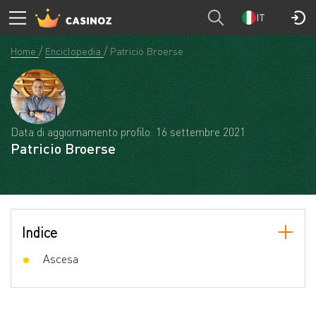
IT
Home
Enciclopedia
Patricio Broerse
Data di aggiornamento profilo: 16 settembre 2021
Patricio Broerse
Indice
Ascesa