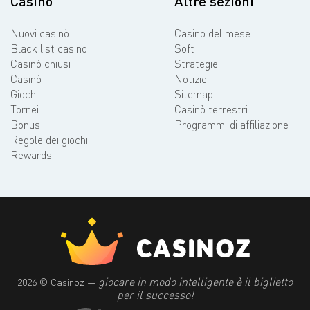
Casinò
Altre sezioni
Nuovi casinò
Casino del mese
Black list casino
Soft
Casinò chiusi
Strategie
Casinò
Notizie
Giochi
Sitemap
Tornei
Casinò terrestri
Bonus
Programmi di affiliazione
Regole dei giochi
Rewards
giocare in modo intelligente è il biglietto
2026 © Casinoz —
per il successo!