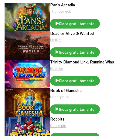
Pan’s Arcadia
Thunderkick
Gioca gratuitamente
Dead or Alive 3: Wanted
NetEnt
Gioca gratuitamente
Trinity Diamond Link: Running Wins
FuGaSo
Gioca gratuitamente
Book of Ganesha
Endorphina
Gioca gratuitamente
Robbits
Quickspin