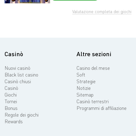
Valutazione completa dei giochi
Casinò
Altre sezioni
Nuovi casinò
Casino del mese
Black list casino
Soft
Casinò chiusi
Strategie
Casinò
Notizie
Giochi
Sitemap
Tornei
Casinò terrestri
Bonus
Programmi di affiliazione
Regole dei giochi
Rewards