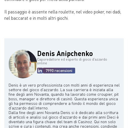
Il passaggio è assente nella roulette, nel video poker, nei dadi,
nel baccarat e in molti altri giochi.
Denis Anipchenko
Caporedattore ed esperto di gioco d'azzardo
online
7990 recensioni
Denis è un vero professionista con molti anni di esperienza nel
settore del gioco d'azzardo. La sua carriera è iniziata alla
fine degli anni Novanta, quando ha lavorato come croupier, pit
boss, manager e direttore di casinò. Questa esperienza unica
gli ha permesso di comprendere a fondo il mondo del gioco
d'azzardo dall'interno.
Dalla fine degli anni Novanta Denis si è dedicato alla scrittura
di articoli e analisi sul gioco d'azzardo e dai primi anni Dieci è
diventato una figura chiave del team di Casinoz. Qui non solo
scrive e cura i contenuti, ma crea anche recensioni, condivide