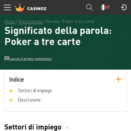
IT
Home
Enciclopedia
Termine "Poker a tre carte"
Significato della parola:
Poker a tre carte
Lascia il primo commento
Indice
Settori di impiego
Descrizione
Settori di impiego