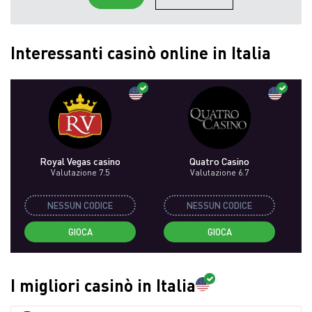
Interessanti casinò online in Italia
Royal Vegas сasino
Quatro Casino
Valutazione 7.5
Valutazione 6.7
NESSUN CODICE
NESSUN CODICE
GIOCA
GIOCA
I migliori casinò in Italia