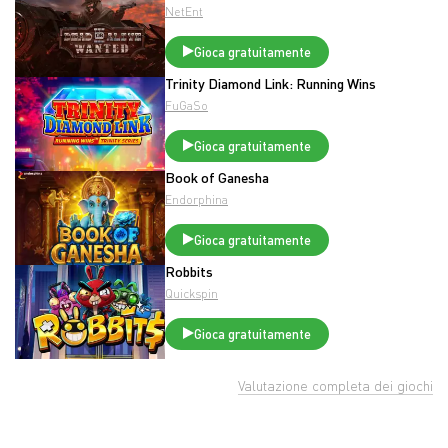
NetEnt
Gioca gratuitamente
Trinity Diamond Link: Running Wins
FuGaSo
Gioca gratuitamente
Book of Ganesha
Endorphina
Gioca gratuitamente
Robbits
Quickspin
Gioca gratuitamente
Valutazione completa dei giochi