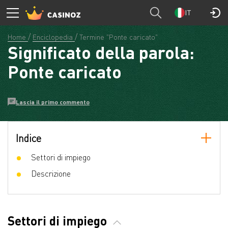
IT
Home
Enciclopedia
Termine "Ponte caricato"
Significato della parola:
Ponte caricato
Lascia il primo commento
Indice
Settori di impiego
Descrizione
Settori di impiego