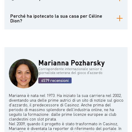
affermazioni sono state successivamente smentite.
Sì, ha vinto il Mirage Poker Showdown 2007 e ha partecipato al
WSOP Tournament of Champions.
Perché ha ipotecato la sua casa per Céline
Dion?
Ha creduto nel suo talento, rischiando la sua casa per finanziare il
suo primo album, una scommessa che ha lanciato la sua carriera.
Marianna Pozharsky
Corrispondente internazionale senior e
giornalista veterana del gioco d'azzardo
6579 recensioni
Marianna è nata nel 1973. Ha iniziato la sua carriera nel 2002,
diventando una delle prime autrici di un sito di notizie sul gioco
d'azzardo, il predecessore di Casinoz. Anche prima del
periodo di massimo splendore dell'industria online, ne ha
seguito la formazione: dalle prime licenze europee ai club
clandestini con slot pirata.
Nel 2009, quando il progetto è stato trasformato in Casinoz,
Marianne è diventata la reporter di riferimento del portale. In