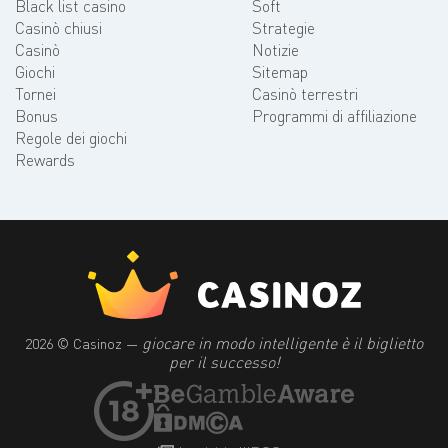
Black list casino
Soft
Casinò chiusi
Strategie
Casinò
Notizie
Giochi
Sitemap
Tornei
Casinò terrestri
Bonus
Programmi di affiliazione
Regole dei giochi
Rewards
giocare in modo intelligente è il biglietto
2026 © Casinoz —
per il successo!