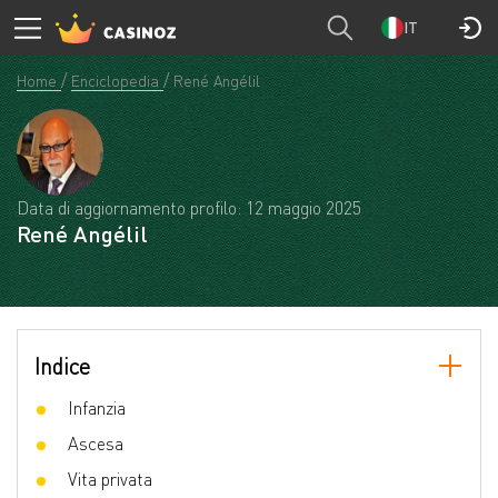
IT
Home
Enciclopedia
René Angélil
Data di aggiornamento profilo: 12 maggio 2025
René Angélil
Indice
Infanzia
Ascesa
Vita privata