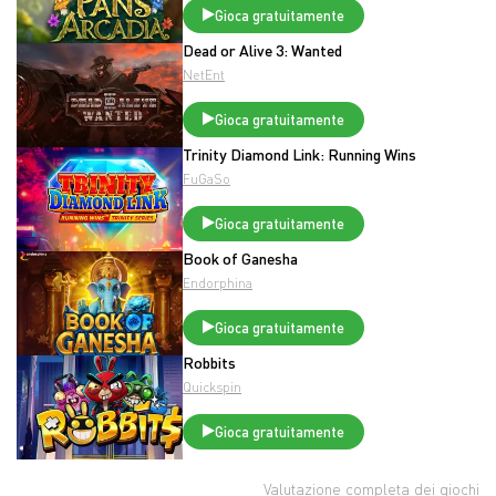
Gioca gratuitamente
Dead or Alive 3: Wanted
NetEnt
Gioca gratuitamente
Trinity Diamond Link: Running Wins
FuGaSo
Gioca gratuitamente
Book of Ganesha
Endorphina
Gioca gratuitamente
Robbits
Quickspin
Gioca gratuitamente
Valutazione completa dei giochi