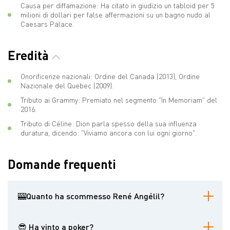
Causa per diffamazione: Ha citato in giudizio un tabloid per 5
milioni di dollari per false affermazioni su un bagno nudo al
Caesars Palace.
Eredità
Onorificenze nazionali: Ordine del Canada (2013), Ordine
Nazionale del Quebec (2009).
Tributo ai Grammy: Premiato nel segmento "In Memoriam" del
2016.
Tributo di Céline: Dion parla spesso della sua influenza
duratura, dicendo: "Viviamo ancora con lui ogni giorno".
Domande frequenti
🎰Quanto ha scommesso René Angélil?
Secondo alcuni rapporti, scommetteva settimanalmente 1 milione
di dollari al Caesars Palace e al Bellagio, anche se alcune
😎 Ha vinto a poker?