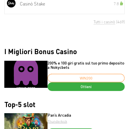
Casinò Stake
7.8
Tutti i casinò
(469)
I Migliori Bonus Casino
200% e 100 giri gratis sul tuo primo deposito
a Nokycbets
WIN200
Ottieni
Top-5 slot
Pan’s Arcadia
Thunderkick