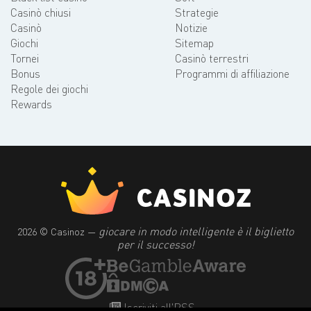
Casinò chiusi
Strategie
Casinò
Notizie
Giochi
Sitemap
Tornei
Casinò terrestri
Bonus
Programmi di affiliazione
Regole dei giochi
Rewards
giocare in modo intelligente è il biglietto
2026 © Casinoz —
per il successo!
Iscriviti all'RSS