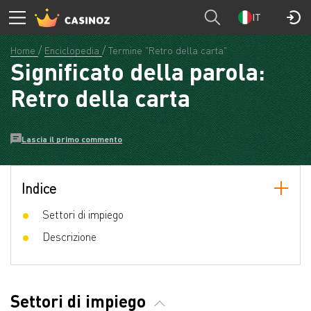
IT
Home
Enciclopedia
Termine "Retro della carta"
Significato della parola:
Retro della carta
Lascia il primo commento
Indice
Settori di impiego
Descrizione
Settori di impiego