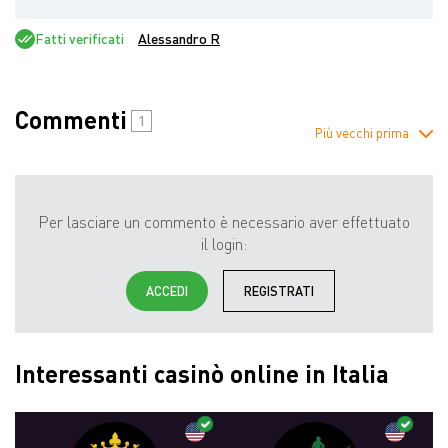
Fatti verificati
Alessandro R
Commenti
1
Più vecchi prima
Per lasciare un commento è necessario aver effettuato
il login:
ACCEDI
REGISTRATI
Interessanti casinò online in Italia