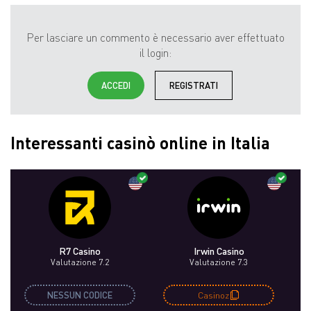
Per lasciare un commento è necessario aver effettuato
il login:
ACCEDI
REGISTRATI
Interessanti casinò online in Italia
R7 Casino
Irwin Casino
Valutazione 7.2
Valutazione 7.3
NESSUN CODICE
Casinoz