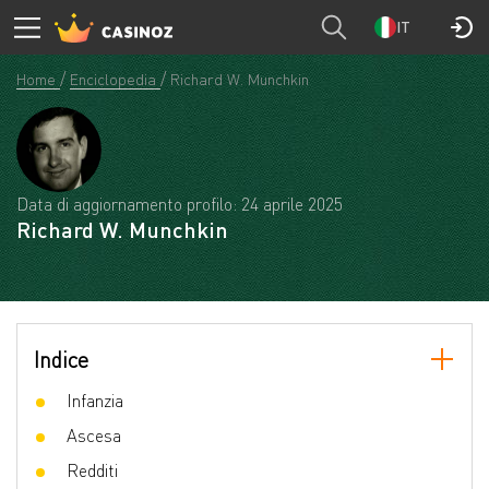
IT
Home
Enciclopedia
Richard W. Munchkin
Data di aggiornamento profilo: 24 aprile 2025
Richard W. Munchkin
Indice
Infanzia
Ascesa
Redditi