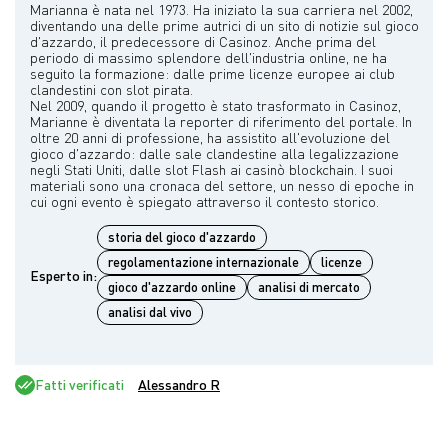
Marianna è nata nel 1973. Ha iniziato la sua carriera nel 2002,
diventando una delle prime autrici di un sito di notizie sul gioco
d'azzardo, il predecessore di Casinoz. Anche prima del
periodo di massimo splendore dell'industria online, ne ha
seguito la formazione: dalle prime licenze europee ai club
clandestini con slot pirata.
Nel 2009, quando il progetto è stato trasformato in Casinoz,
Marianne è diventata la reporter di riferimento del portale. In
oltre 20 anni di professione, ha assistito all'evoluzione del
gioco d'azzardo: dalle sale clandestine alla legalizzazione
negli Stati Uniti, dalle slot Flash ai casinò blockchain. I suoi
materiali sono una cronaca del settore, un nesso di epoche in
storia del gioco d'azzardo
regolamentazione internazionale
licenze
Esperto in:
gioco d'azzardo online
analisi di mercato
analisi dal vivo
Fatti verificati
Alessandro R