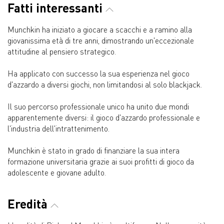
Fatti interessanti
Munchkin ha iniziato a giocare a scacchi e a ramino alla
giovanissima età di tre anni, dimostrando un'eccezionale
attitudine al pensiero strategico.
Ha applicato con successo la sua esperienza nel gioco
d'azzardo a diversi giochi, non limitandosi al solo blackjack.
Il suo percorso professionale unico ha unito due mondi
apparentemente diversi: il gioco d'azzardo professionale e
l'industria dell'intrattenimento.
Munchkin è stato in grado di finanziare la sua intera
formazione universitaria grazie ai suoi profitti di gioco da
adolescente e giovane adulto.
Eredità