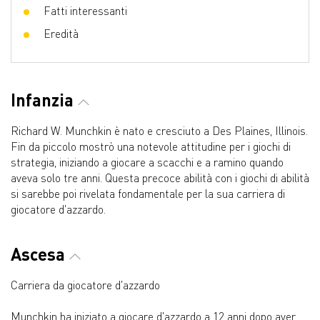
Fatti interessanti
Eredità
Infanzia
Richard W. Munchkin è nato e cresciuto a Des Plaines, Illinois.
Fin da piccolo mostrò una notevole attitudine per i giochi di
strategia, iniziando a giocare a scacchi e a ramino quando
aveva solo tre anni. Questa precoce abilità con i giochi di abilità
si sarebbe poi rivelata fondamentale per la sua carriera di
giocatore d'azzardo.
Ascesa
Carriera da giocatore d'azzardo
Munchkin ha iniziato a giocare d'azzardo a 12 anni dopo aver