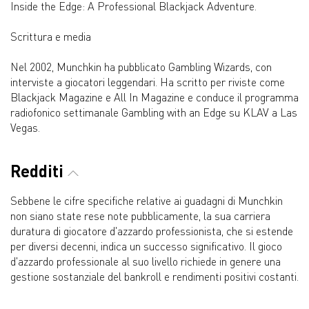
Inside the Edge: A Professional Blackjack Adventure.
Scrittura e media
Nel 2002, Munchkin ha pubblicato Gambling Wizards, con
interviste a giocatori leggendari. Ha scritto per riviste come
Blackjack Magazine e All In Magazine e conduce il programma
radiofonico settimanale Gambling with an Edge su KLAV a Las
Vegas.
Redditi
Sebbene le cifre specifiche relative ai guadagni di Munchkin
non siano state rese note pubblicamente, la sua carriera
duratura di giocatore d'azzardo professionista, che si estende
per diversi decenni, indica un successo significativo. Il gioco
d'azzardo professionale al suo livello richiede in genere una
gestione sostanziale del bankroll e rendimenti positivi costanti.