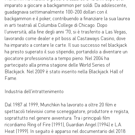
imparato a giocare a backgammon per soldi. Da adolescente,
guadagnava settimanalmente 100-200 dollari con il
backgammon e il poker, contribuendo a finanziare la sua laurea
in arti teatrali al Columbia College di Chicago. Dopo
l'università, alla fine degli anni '70, si è trasferito a Las Vegas,
lavorando come dealer e pit boss al Castaways Casino, dove
ha imparato a contare le carte. Il suo successo nel blackjack
ha presto superato il suo stipendio, portandolo a diventare un
giocatore professionista a tempo pieno. Nel 2004 ha
partecipato alla prima stagione delle World Series of
Blackjack. Nel 2009 è stato inserito nella Blackjack Hall of
Fame.
Industria dell'intrattenimento
Dal 1987 al 1999, Munchkin ha lavorato a oltre 20 film e
spettacoli televisivi come sceneggiatore, produttore e regista,
soprattutto nel genere avventura. Tra i principali film
ricordiamo Ring of Fire (1991), Guardian Angel (1994) e L.A.
Heat (1999). In seguito è apparso nel documentario del 2018