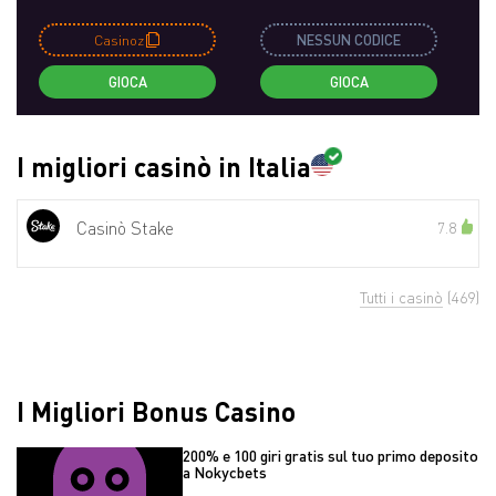
Casinoz
NESSUN CODICE
GIOCA
GIOCA
I migliori casinò in Italia
Casinò Stake
7.8
Tutti i casinò
(469)
I Migliori Bonus Casino
200% e 100 giri gratis sul tuo primo deposito
a Nokycbets