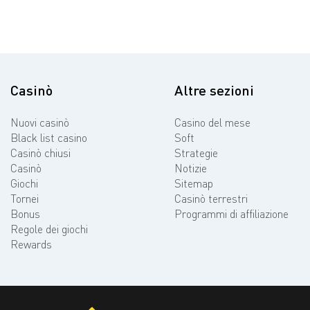
Casinò
Altre sezioni
Nuovi casinò
Casino del mese
Black list casino
Soft
Casinò chiusi
Strategie
Casinò
Notizie
Giochi
Sitemap
Tornei
Casinò terrestri
Bonus
Programmi di affiliazione
Regole dei giochi
Rewards