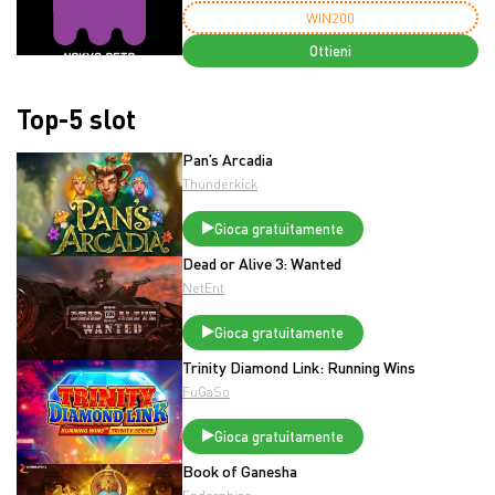
WIN200
Ottieni
Top-5 slot
Pan’s Arcadia
Thunderkick
Gioca gratuitamente
Dead or Alive 3: Wanted
NetEnt
Gioca gratuitamente
Trinity Diamond Link: Running Wins
FuGaSo
Gioca gratuitamente
Book of Ganesha