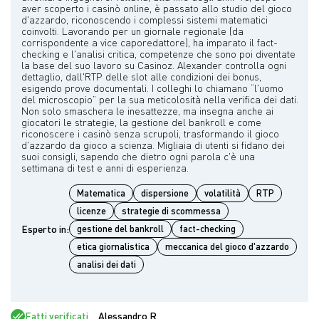
aver scoperto i casinò online, è passato allo studio del gioco
d'azzardo, riconoscendo i complessi sistemi matematici
coinvolti. Lavorando per un giornale regionale (da
corrispondente a vice caporedattore), ha imparato il fact-
checking e l'analisi critica, competenze che sono poi diventate
la base del suo lavoro su Casinoz. Alexander controlla ogni
dettaglio, dall'RTP delle slot alle condizioni dei bonus,
esigendo prove documentali. I colleghi lo chiamano “l'uomo
del microscopio” per la sua meticolosità nella verifica dei dati.
Non solo smaschera le inesattezze, ma insegna anche ai
giocatori le strategie, la gestione del bankroll e come
riconoscere i casinò senza scrupoli, trasformando il gioco
d'azzardo da gioco a scienza. Migliaia di utenti si fidano dei
suoi consigli, sapendo che dietro ogni parola c'è una
Matematica
dispersione
volatilità
RTP
licenze
strategie di scommessa
Esperto in:
gestione del bankroll
fact-checking
etica giornalistica
meccanica del gioco d'azzardo
analisi dei dati
Fatti verificati
Alessandro R