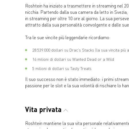
Roshtein ha iniziato a trasmettere in streaming nel 2
nicchia. Partendo dalla sua camera da letto in Svezia,
in streaming per oltre 10 ore al giorno. La sua perseve
attratto dalla sua personalità coinvolgente e dalle sue 
Tra le sue vincite più leggendarie ricordiamo:
28.539.000 dollari su Drac's Stacks (la sua vincita più a
16 milioni di dollari su Wanted Dead or a Wild
5 milioni di dollari su Tasty Treats
Il suo successo non è stato immediato: i primi streami
passione per le slot e la sua volontà di rischiare lo ha
Vita privata
Roshtein mantiene la sua vita personale relativamente 