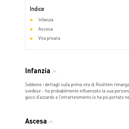
Indice
Infanzia
Ascesa
Vita privata
Infanzia
Sebbene i dettagli sulla prima vita di Roshtein rimanga
svedese - ha probabilmente influenzato la sua personali
gioco d'azzardo e l'intrattenimento lo ha poi portato n
Ascesa