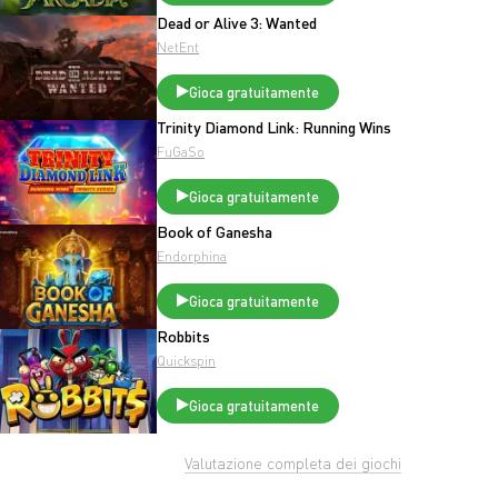
Dead or Alive 3: Wanted
NetEnt
Gioca gratuitamente
Trinity Diamond Link: Running Wins
FuGaSo
Gioca gratuitamente
Book of Ganesha
Endorphina
Gioca gratuitamente
Robbits
Quickspin
Gioca gratuitamente
Valutazione completa dei giochi