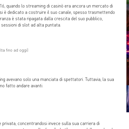
016, quando lo streaming di casinò era ancora un mercato di
 si è dedicato a costruire il suo canale, spesso trasmettendo
ranza è stata ripagata dalla crescita del suo pubblico,
sessioni di slot ad alta puntata.
lta fino ad oggi)
ng avevano solo una manciata di spettatori. Tuttavia, la sua
nno fatto andare avanti.
privata, concentrandosi invece sulla sua carriera di