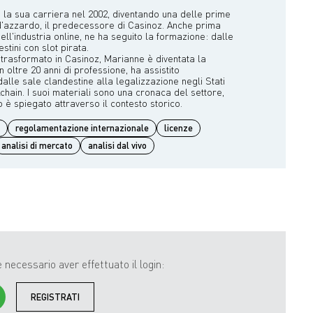
o la sua carriera nel 2002, diventando una delle prime
co d'azzardo, il predecessore di Casinoz. Anche prima
l'industria online, ne ha seguito la formazione: dalle
tini con slot pirata.
 trasformato in Casinoz, Marianne è diventata la
n oltre 20 anni di professione, ha assistito
alle sale clandestine alla legalizzazione negli Stati
kchain. I suoi materiali sono una cronaca del settore,
regolamentazione internazionale
licenze
analisi di mercato
analisi dal vivo
necessario aver effettuato il login:
REGISTRATI