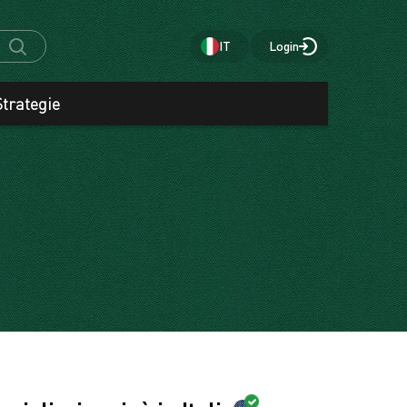
IT
Login
Strategie