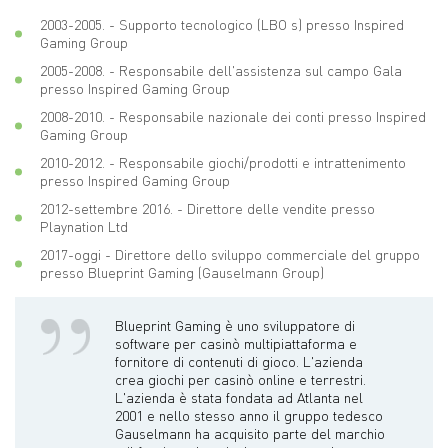
2003-2005. - Supporto tecnologico (LBO s) presso Inspired
Gaming Group
2005-2008. - Responsabile dell'assistenza sul campo Gala
presso Inspired Gaming Group
2008-2010. - Responsabile nazionale dei conti presso Inspired
Gaming Group
2010-2012. - Responsabile giochi/prodotti e intrattenimento
presso Inspired Gaming Group
2012-settembre 2016. - Direttore delle vendite presso
Playnation Ltd
2017-oggi - Direttore dello sviluppo commerciale del gruppo
presso Blueprint Gaming (Gauselmann Group)
Blueprint Gaming è uno sviluppatore di
software per casinò multipiattaforma e
fornitore di contenuti di gioco. L'azienda
crea giochi per casinò online e terrestri.
L'azienda è stata fondata ad Atlanta nel
2001 e nello stesso anno il gruppo tedesco
Gauselmann ha acquisito parte del marchio