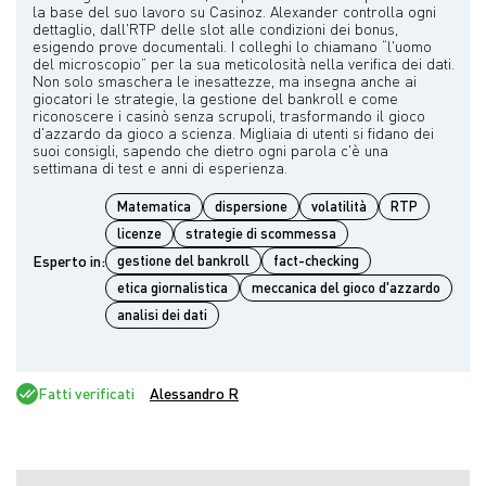
la base del suo lavoro su Casinoz. Alexander controlla ogni
dettaglio, dall'RTP delle slot alle condizioni dei bonus,
esigendo prove documentali. I colleghi lo chiamano “l'uomo
del microscopio” per la sua meticolosità nella verifica dei dati.
Non solo smaschera le inesattezze, ma insegna anche ai
giocatori le strategie, la gestione del bankroll e come
riconoscere i casinò senza scrupoli, trasformando il gioco
d'azzardo da gioco a scienza. Migliaia di utenti si fidano dei
suoi consigli, sapendo che dietro ogni parola c'è una
Matematica
dispersione
volatilità
RTP
licenze
strategie di scommessa
Esperto in:
gestione del bankroll
fact-checking
etica giornalistica
meccanica del gioco d'azzardo
analisi dei dati
Fatti verificati
Alessandro R