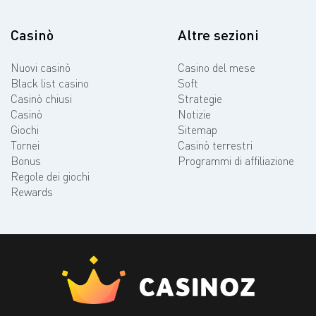
Casinò
Altre sezioni
Nuovi casinò
Casino del mese
Black list casino
Soft
Casinò chiusi
Strategie
Casinò
Notizie
Giochi
Sitemap
Tornei
Casinò terrestri
Bonus
Programmi di affiliazione
Regole dei giochi
Rewards