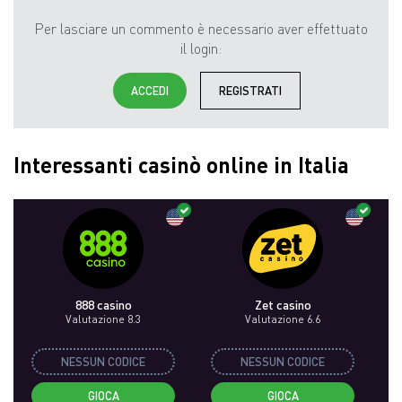
Per lasciare un commento è necessario aver effettuato
il login:
ACCEDI
REGISTRATI
Interessanti casinò online in Italia
888 casino
Zet casino
Valutazione 8.3
Valutazione 6.6
NESSUN CODICE
NESSUN CODICE
GIOCA
GIOCA