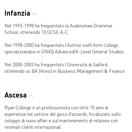
Infanzia
Nel 1993-1998 ha frequentato la Audenshaw Grammar
School, ottenendo 10 GCSE A-C.
Nel 1998-2000 ha frequentato l'Ashton sixth form college,
specializzandosi in GNVQ Advanced/A-Level General Studies.
Nel 2000-2003 ha frequentato l'Università di Salford,
ottenendo un BA (Hons) in Business Management & Finance.
.
Ascesa
Ryan Collinge è un professionista con oltre 15 anni di
esperienza nel settore del gioco d'azzardo, focalizzato sullo
sviluppo di nuovi affari e sul mantenimento di relazioni con
rinomati clienti internazionali.