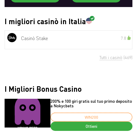
I migliori casinò in Italia
Casinò Stake
7.8
Tutti i casinò
(469)
I Migliori Bonus Casino
200% e 100 giri gratis sul tuo primo deposito
a Nokycbets
WIN200
Ottieni