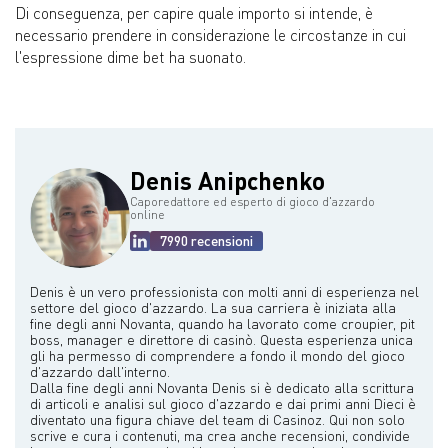
Di conseguenza, per capire quale importo si intende, è
necessario prendere in considerazione le circostanze in cui
l'espressione dime bet ha suonato.
Denis Anipchenko
Caporedattore ed esperto di gioco d'azzardo
online
7990 recensioni
Denis è un vero professionista con molti anni di esperienza nel
settore del gioco d'azzardo. La sua carriera è iniziata alla
fine degli anni Novanta, quando ha lavorato come croupier, pit
boss, manager e direttore di casinò. Questa esperienza unica
gli ha permesso di comprendere a fondo il mondo del gioco
d'azzardo dall'interno.
Dalla fine degli anni Novanta Denis si è dedicato alla scrittura
di articoli e analisi sul gioco d'azzardo e dai primi anni Dieci è
diventato una figura chiave del team di Casinoz. Qui non solo
scrive e cura i contenuti, ma crea anche recensioni, condivide