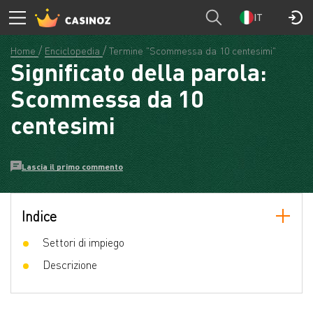
IT
Home
Enciclopedia
Termine "Scommessa da 10 centesimi"
Significato della parola:
Scommessa da 10
centesimi
Lascia il primo commento
Indice
Settori di impiego
Descrizione