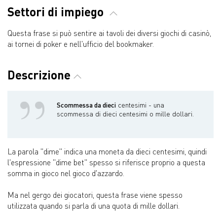
Settori di impiego
Questa frase si può sentire ai tavoli dei diversi giochi di casinò,
ai tornei di poker e nell'ufficio del bookmaker.
Descrizione
Scommessa da dieci
centesimi - una
scommessa di dieci centesimi o mille dollari.
La parola "dime" indica una moneta da dieci centesimi, quindi
l'espressione "dime bet" spesso si riferisce proprio a questa
somma in gioco nel gioco d'azzardo.
Ma nel gergo dei giocatori, questa frase viene spesso
utilizzata quando si parla di una quota di mille dollari.