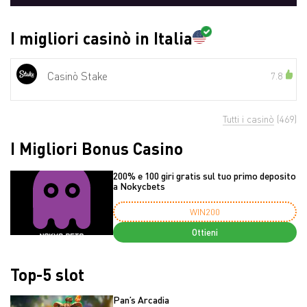
I migliori casinò in Italia
Casinò Stake
7.8
Tutti i casinò
(469)
I Migliori Bonus Casino
200% e 100 giri gratis sul tuo primo deposito
a Nokycbets
WIN200
Ottieni
Top-5 slot
Pan’s Arcadia