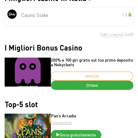
Casinò Stake
7.8
Tutti i casinò
(469)
I Migliori Bonus Casino
200% e 100 giri gratis sul tuo primo deposito
a Nokycbets
WIN200
Ottieni
Top-5 slot
Pan’s Arcadia
Thunderkick
Gioca gratuitamente