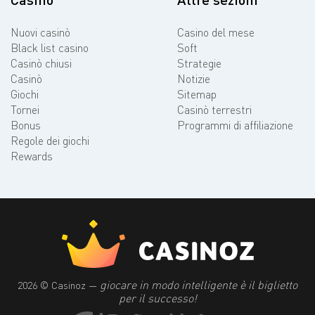
Nuovi casinò
Casino del mese
Black list casino
Soft
Casinò chiusi
Strategie
Casinò
Notizie
Giochi
Sitemap
Tornei
Casinò terrestri
Bonus
Programmi di affiliazione
Regole dei giochi
Rewards
giocare in modo intelligente è il biglietto
2026 © Casinoz —
per il successo!