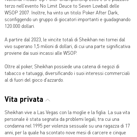
terzo nell'evento No Limit Deuce to Seven Lowball delle
WSOP 2007. Inoltre, ha vinto un titolo Poker After Dark,
sconfiggendo un gruppo di giocatori importanti e guadagnando
120.000 dollari.
A partire dal 2023, le vincite totali di Sheikhan nei tornei dal
vivo superano 1,5 milioni di dollari, di cui una parte significativa
proviene dai suoi incassi alle WSOP.
Oltre al poker, Sheikhan possiede una catena di negozi di
tabacco e tatuaggi, diversificando i suoi interessi commerciali
al di fuori del gioco d'azzardo.
Vita privata
Sheikhan vive a Las Vegas con la moglie e la figlia. La sua vita
personale è stata segnata da problemi legali, tra cui una
condanna nel 1995 per violenza sessuale su una ragazza di 17
anni, per la quale ha scontato nove mesi di carcere e cinque