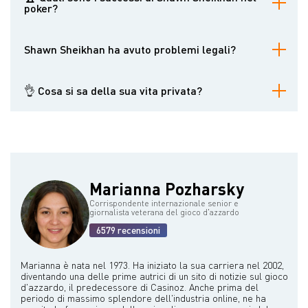
poker?
Si è classificato all'11° posto nel Main Event WSOP 2005, è arrivato
alle final four del National Heads-Up Poker Championship 2006, si
Shawn Sheikhan ha avuto problemi legali?
è piazzato al terzo posto nell'evento No Limit Deuce to Seven
Lowball WSOP 2007 e ha vinto un titolo Poker After Dark.
Sì, nel 1995 è stato condannato per reati sessuali minori, ha
scontato il carcere e ha dovuto affrontare problemi di
👌 Cosa si sa della sua vita privata?
immigrazione. Più recentemente, si è dichiarato colpevole di aver
gestito dispensari illegali di marijuana ed è stato condannato a
È sposato, ha una figlia e vive a Las Vegas. La sua vita personale è
quattro anni di carcere federale nel 2023.
stata condizionata da problemi legali e da un incidente d'auto
mortale nel 1999.
Marianna Pozharsky
Corrispondente internazionale senior e
giornalista veterana del gioco d'azzardo
6579 recensioni
Marianna è nata nel 1973. Ha iniziato la sua carriera nel 2002,
diventando una delle prime autrici di un sito di notizie sul gioco
d'azzardo, il predecessore di Casinoz. Anche prima del
periodo di massimo splendore dell'industria online, ne ha