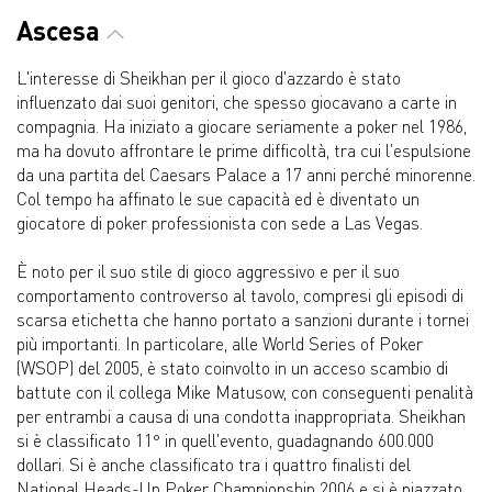
Ascesa
L'interesse di Sheikhan per il gioco d'azzardo è stato
influenzato dai suoi genitori, che spesso giocavano a carte in
compagnia. Ha iniziato a giocare seriamente a poker nel 1986,
ma ha dovuto affrontare le prime difficoltà, tra cui l'espulsione
da una partita del Caesars Palace a 17 anni perché minorenne.
Col tempo ha affinato le sue capacità ed è diventato un
giocatore di poker professionista con sede a Las Vegas.
È noto per il suo stile di gioco aggressivo e per il suo
comportamento controverso al tavolo, compresi gli episodi di
scarsa etichetta che hanno portato a sanzioni durante i tornei
più importanti. In particolare, alle World Series of Poker
(WSOP) del 2005, è stato coinvolto in un acceso scambio di
battute con il collega Mike Matusow, con conseguenti penalità
per entrambi a causa di una condotta inappropriata. Sheikhan
si è classificato 11° in quell'evento, guadagnando 600.000
dollari. Si è anche classificato tra i quattro finalisti del
National Heads-Up Poker Championship 2006 e si è piazzato