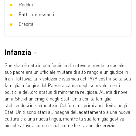
Redditi
Fatti interessanti
Eredità
Infanzia
Sheikhan è nato in una famiglia di notevole prestigio sociale:
suo padre era un ufficiale militare di alto rango e un giudice in
Iran. Tuttavia, la Rivoluzione islamica del 1979 costrinse la sua
famiglia a fuggire dal Paese a causa degli sconvolgimenti
politici e del loro status di minoranza religiosa. All'età di nove
anni, Sheikhan emigrò negli Stati Uniti con la famiglia,
stabilendosi inizialmente in California. I primi anni di vita negli
Stati Uniti sono stati all'insegna dell'adattamento a una nuova
cultura e a una nuova lingua, mentre la sua famiglia gestiva
piccole attività commerciali come le stazioni di servizio.