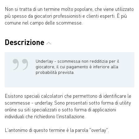
Non si tratta di un termine molto popolare, che viene utilizzato
più spesso da giocatori professionisti e clienti esperti. È più
comune nel campo delle scommesse.
Descrizione
Underlay - scommessa non redditizia per il
giocatore, il cui pagamento è inferiore alla
probabilità prevista.
Esistono speciali calcolatori che permettono di identificare le
scommesse - underlay. Sono presentati sotto forma di utility
online su siti specializzati o sotto forma di applicazioni
individuali che richiedono l'installazione.
L'antonimo di questo termine è la parola "overlay".