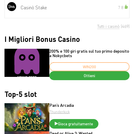
Casinò Stake
7.8
Tutti i casinò
(469)
I Migliori Bonus Casino
200% e 100 giri gratis sul tuo primo deposito
a Nokycbets
WIN200
Ottieni
Top-5 slot
Pan’s Arcadia
Thunderkick
Gioca gratuitamente
Dead or Alive 3: Wanted