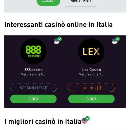
ACCEDI
REGISTRATI
Interessanti casinò online in Italia
888 casino
Lex Casino
Valutazione 8.3
Valutazione 7.3
NESSUN CODICE
CASINOZ
GIOCA
GIOCA
I migliori casinò in Italia