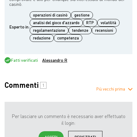
operazioni di casinò
gestione
analisi del gioco d'azzardo
RTP
volatilità
Esperto in:
regolamentazione
tendenze
recensioni
redazione
competenza
Fatti verificati
Alessandro R
Commenti
1
Più vecchi prima
Per lasciare un commento è necessario aver effettuato
il login: