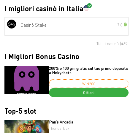
I migliori casinò in Italia
Casinò Stake
7.8
Tutti i casinò
(469)
I Migliori Bonus Casino
200% e 100 giri gratis sul tuo primo deposito
a Nokycbets
WIN200
Ottieni
Top-5 slot
Pan’s Arcadia
Thunderkick