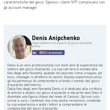
caratteristiche del gioco. Spesso i clienti VIP comunicano con
gli account manager.
Denis Anipchenko
Caporedattore ed esperto di gioco d'azzardo
online
8003 recensioni
Denis è un vero professionista con molti anni di esperienza nel
settore del gioco d'azzardo. La sua carriera è iniziata alla
fine degli anni Novanta, quando ha lavorato come croupier, pit
boss, manager e direttore di casinò. Questa esperienza unica
gli ha permesso di comprendere a fondo il mondo del gioco
d'azzardo dall'interno.
Dalla fine degli anni Novanta Denis si è dedicato alla scrittura
di articoli e analisi sul gioco d'azzardo e dai primi anni Dieci è
diventato una figura chiave del team di Casinoz. Qui non solo
scrive e cura i contenuti, ma crea anche recensioni, condivide
la sua esperienza e aiuta i lettori a comprendere le
complessità del gioco d'azzardo.