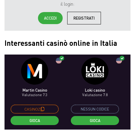
il login:
ACCEDI
REGISTRATI
Interessanti casinò online in Italia
Martin Casino
Loki casino
Valutazione 7.3
Valutazione 7.8
CASINOZ
NESSUN CODICE
GIOCA
GIOCA