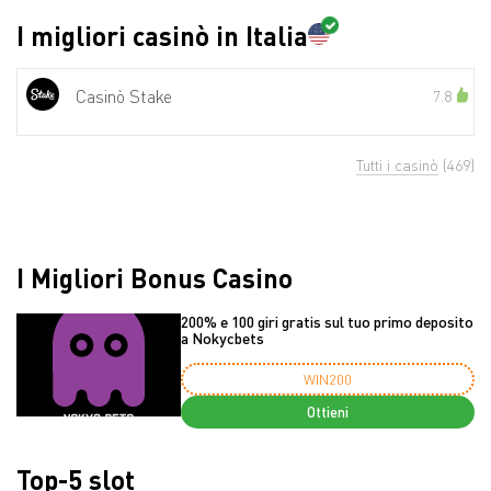
I migliori casinò in Italia
Casinò Stake
7.8
Tutti i casinò
(469)
I Migliori Bonus Casino
200% e 100 giri gratis sul tuo primo deposito
a Nokycbets
WIN200
Ottieni
Top-5 slot