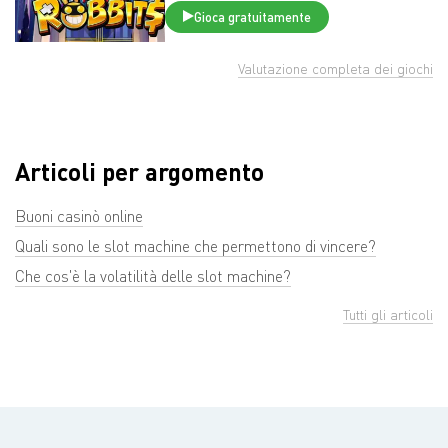
Gioca gratuitamente
Valutazione completa dei giochi
Articoli per argomento
Buoni casinò online
Quali sono le slot machine che permettono di vincere?
Che cos'è la volatilità delle slot machine?
Tutti gli articoli