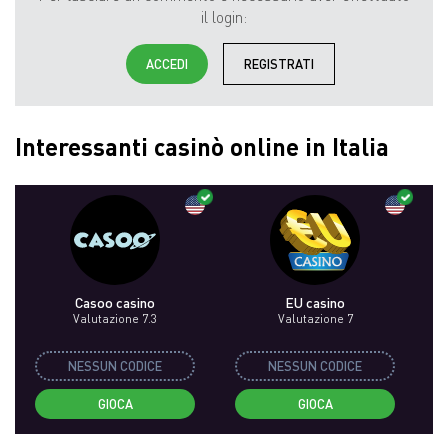
il login:
ACCEDI
REGISTRATI
Interessanti casinò online in Italia
Casoo casino
EU casino
Valutazione 7.3
Valutazione 7
NESSUN CODICE
NESSUN CODICE
GIOCA
GIOCA