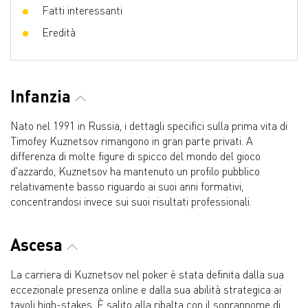
Fatti interessanti
Eredità
Infanzia
Nato nel 1991 in Russia, i dettagli specifici sulla prima vita di
Timofey Kuznetsov rimangono in gran parte privati. A
differenza di molte figure di spicco del mondo del gioco
d'azzardo, Kuznetsov ha mantenuto un profilo pubblico
relativamente basso riguardo ai suoi anni formativi,
concentrandosi invece sui suoi risultati professionali.
Ascesa
La carriera di Kuznetsov nel poker è stata definita dalla sua
eccezionale presenza online e dalla sua abilità strategica ai
tavoli high-stakes. È salito alla ribalta con il soprannome di