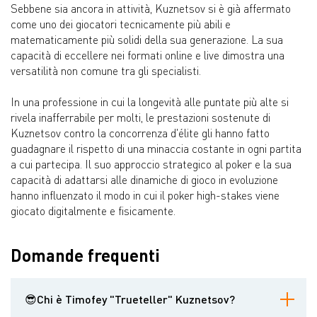
Sebbene sia ancora in attività, Kuznetsov si è già affermato
come uno dei giocatori tecnicamente più abili e
matematicamente più solidi della sua generazione. La sua
capacità di eccellere nei formati online e live dimostra una
versatilità non comune tra gli specialisti.
In una professione in cui la longevità alle puntate più alte si
rivela inafferrabile per molti, le prestazioni sostenute di
Kuznetsov contro la concorrenza d'élite gli hanno fatto
guadagnare il rispetto di una minaccia costante in ogni partita
a cui partecipa. Il suo approccio strategico al poker e la sua
capacità di adattarsi alle dinamiche di gioco in evoluzione
hanno influenzato il modo in cui il poker high-stakes viene
giocato digitalmente e fisicamente.
Domande frequenti
😎Chi è Timofey "Trueteller" Kuznetsov?