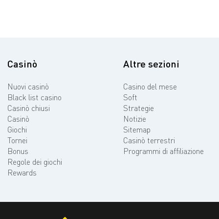
Casinò
Altre sezioni
Nuovi casinò
Casino del mese
Black list casino
Soft
Casinò chiusi
Strategie
Casinò
Notizie
Giochi
Sitemap
Tornei
Casinò terrestri
Bonus
Programmi di affiliazione
Regole dei giochi
Rewards