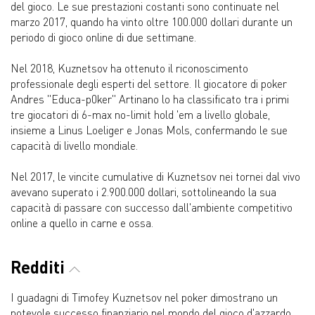
del gioco. Le sue prestazioni costanti sono continuate nel
marzo 2017, quando ha vinto oltre 100.000 dollari durante un
periodo di gioco online di due settimane.
Nel 2018, Kuznetsov ha ottenuto il riconoscimento
professionale degli esperti del settore. Il giocatore di poker
Andres "Educa-p0ker" Artinano lo ha classificato tra i primi
tre giocatori di 6-max no-limit hold 'em a livello globale,
insieme a Linus Loeliger e Jonas Mols, confermando le sue
capacità di livello mondiale.
Nel 2017, le vincite cumulative di Kuznetsov nei tornei dal vivo
avevano superato i 2.900.000 dollari, sottolineando la sua
capacità di passare con successo dall'ambiente competitivo
online a quello in carne e ossa.
Redditi
I guadagni di Timofey Kuznetsov nel poker dimostrano un
notevole successo finanziario nel mondo del gioco d'azzardo