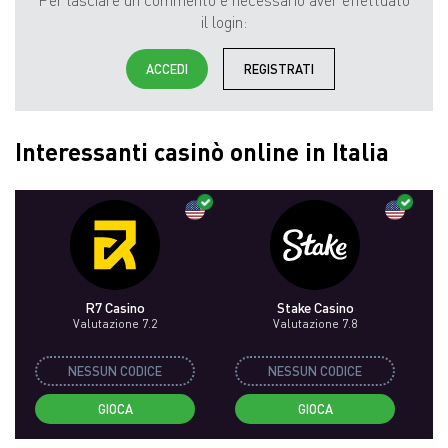
il login:
ACCEDI
REGISTRATI
Interessanti casinò online in Italia
R7 Casino
Stake Casino
Valutazione 7.2
Valutazione 7.8
NESSUN CODICE
NESSUN CODICE
GIOCA
GIOCA