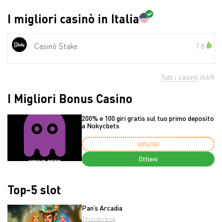
I migliori casinò in Italia
Casinò Stake
7.8
Tutti i casinò
(469)
I Migliori Bonus Casino
200% e 100 giri gratis sul tuo primo deposito
a Nokycbets
WIN200
Ottieni
Top-5 slot
Pan’s Arcadia
Thunderkick