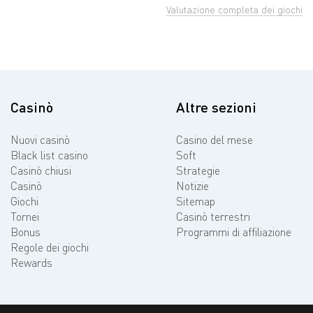
Valutazione completa dei giochi
Casinò
Altre sezioni
Nuovi casinò
Casino del mese
Black list casino
Soft
Casinò chiusi
Strategie
Casinò
Notizie
Giochi
Sitemap
Tornei
Casinò terrestri
Bonus
Programmi di affiliazione
Regole dei giochi
Rewards