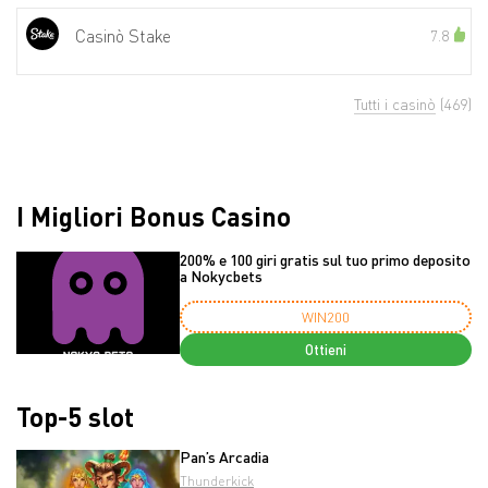
Casinò Stake
7.8
Tutti i casinò
(469)
I Migliori Bonus Casino
200% e 100 giri gratis sul tuo primo deposito
a Nokycbets
WIN200
Ottieni
Top-5 slot
Pan’s Arcadia
Thunderkick