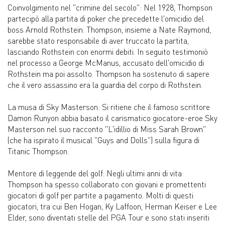
Coinvolgimento nel "crimine del secolo": Nel 1928, Thompson
partecipò alla partita di poker che precedette l'omicidio del
boss Arnold Rothstein. Thompson, insieme a Nate Raymond,
sarebbe stato responsabile di aver truccato la partita,
lasciando Rothstein con enormi debiti. In seguito testimoniò
nel processo a George McManus, accusato dell'omicidio di
Rothstein ma poi assolto. Thompson ha sostenuto di sapere
che il vero assassino era la guardia del corpo di Rothstein.
La musa di Sky Masterson: Si ritiene che il famoso scrittore
Damon Runyon abbia basato il carismatico giocatore-eroe Sky
Masterson nel suo racconto "L'idillio di Miss Sarah Brown"
(che ha ispirato il musical "Guys and Dolls") sulla figura di
Titanic Thompson.
Mentore di leggende del golf: Negli ultimi anni di vita
Thompson ha spesso collaborato con giovani e promettenti
giocatori di golf per partite a pagamento. Molti di questi
giocatori, tra cui Ben Hogan, Ky Laffoon, Herman Keiser e Lee
Elder, sono diventati stelle del PGA Tour e sono stati inseriti