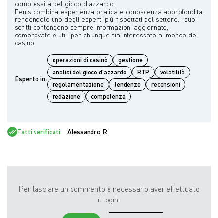
complessità del gioco d'azzardo.
Denis combina esperienza pratica e conoscenza approfondita,
rendendolo uno degli esperti più rispettati del settore. I suoi
scritti contengono sempre informazioni aggiornate,
comprovate e utili per chiunque sia interessato al mondo dei
operazioni di casinò
gestione
analisi del gioco d'azzardo
RTP
volatilità
Esperto in:
regolamentazione
tendenze
recensioni
redazione
competenza
Fatti verificati
Alessandro R
Per lasciare un commento è necessario aver effettuato
il login: