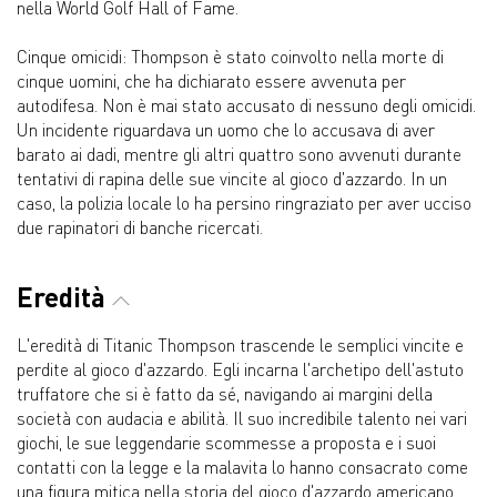
nella World Golf Hall of Fame.
Cinque omicidi: Thompson è stato coinvolto nella morte di
cinque uomini, che ha dichiarato essere avvenuta per
autodifesa. Non è mai stato accusato di nessuno degli omicidi.
Un incidente riguardava un uomo che lo accusava di aver
barato ai dadi, mentre gli altri quattro sono avvenuti durante
tentativi di rapina delle sue vincite al gioco d'azzardo. In un
caso, la polizia locale lo ha persino ringraziato per aver ucciso
due rapinatori di banche ricercati.
Eredità
L'eredità di Titanic Thompson trascende le semplici vincite e
perdite al gioco d'azzardo. Egli incarna l'archetipo dell'astuto
truffatore che si è fatto da sé, navigando ai margini della
società con audacia e abilità. Il suo incredibile talento nei vari
giochi, le sue leggendarie scommesse a proposta e i suoi
contatti con la legge e la malavita lo hanno consacrato come
una figura mitica nella storia del gioco d'azzardo americano.