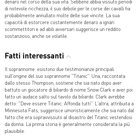
denaro nel corso della sua vita. Sebbene abbia vissuto periodi
di notevole ricchezza, il suo debole per le corse dei cavalli ha
probabilmente annullato molte delle sue vincite. La sua
capacità di estorcere costantemente denaro a ignari
scommettitori e ad abili avversari suggerisce un reddito
sostanzioso, anche se volatile.
Fatti interessanti
Il soprannome: esistono due testimonianze principali
sull'origine del suo soprannome "Titanic". Una, raccontata
dallo stesso Thompson, sostiene che sia nato dopo aver
battuto un giocatore di biliardo di nome Snow Clark e aver poi
fatto un audace salto sul tavolo da biliardo. Clark avrebbe
detto: "Deve essere Titanic. Affonda tutti". L'altra, attribuita a
Minnesota Fats, suggerisce umoristicamente che sia nato dal
fatto che era sopravvissuto al disastro del Titanic vestendosi
da donna. La prima storia è generalmente considerata la più
plausibile.