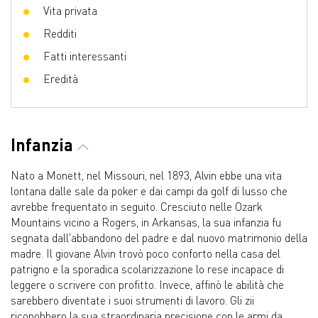
Vita privata
Redditi
Fatti interessanti
Eredità
Infanzia
Nato a Monett, nel Missouri, nel 1893, Alvin ebbe una vita
lontana dalle sale da poker e dai campi da golf di lusso che
avrebbe frequentato in seguito. Cresciuto nelle Ozark
Mountains vicino a Rogers, in Arkansas, la sua infanzia fu
segnata dall'abbandono del padre e dal nuovo matrimonio della
madre. Il giovane Alvin trovò poco conforto nella casa del
patrigno e la sporadica scolarizzazione lo rese incapace di
leggere o scrivere con profitto. Invece, affinò le abilità che
sarebbero diventate i suoi strumenti di lavoro. Gli zii
riconobbero la sua straordinaria precisione con le armi da