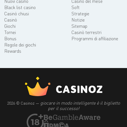
Nuovi casinò
Casino del mese
Black list casino
Soft
Casinò chiusi
Strategie
Casinò
Notizie
Giochi
Sitemap
Tornei
Casinò terrestri
Bonus
Programmi di affiliazione
Regole dei giochi
Rewards
giocare in modo intelligente è il biglietto
2026 © Casinoz —
per il successo!