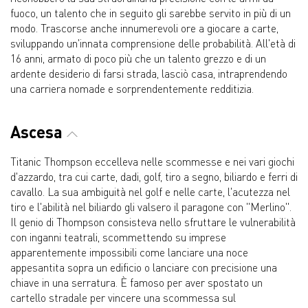
fuoco, un talento che in seguito gli sarebbe servito in più di un
modo. Trascorse anche innumerevoli ore a giocare a carte,
sviluppando un'innata comprensione delle probabilità. All'età di
16 anni, armato di poco più che un talento grezzo e di un
ardente desiderio di farsi strada, lasciò casa, intraprendendo
una carriera nomade e sorprendentemente redditizia.
Ascesa
Titanic Thompson eccelleva nelle scommesse e nei vari giochi
d'azzardo, tra cui carte, dadi, golf, tiro a segno, biliardo e ferri di
cavallo. La sua ambiguità nel golf e nelle carte, l'acutezza nel
tiro e l'abilità nel biliardo gli valsero il paragone con "Merlino".
Il genio di Thompson consisteva nello sfruttare le vulnerabilità
con inganni teatrali, scommettendo su imprese
apparentemente impossibili come lanciare una noce
appesantita sopra un edificio o lanciare con precisione una
chiave in una serratura. È famoso per aver spostato un
cartello stradale per vincere una scommessa sul