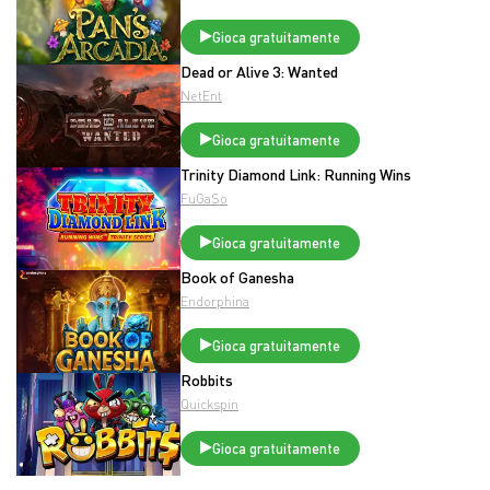
Gioca gratuitamente
Dead or Alive 3: Wanted
NetEnt
Gioca gratuitamente
Trinity Diamond Link: Running Wins
FuGaSo
Gioca gratuitamente
Book of Ganesha
Endorphina
Gioca gratuitamente
Robbits
Quickspin
Gioca gratuitamente