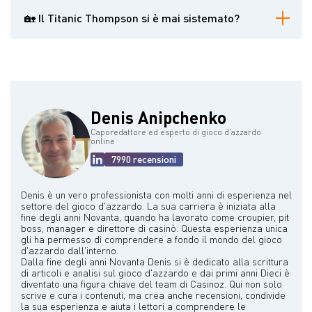
Thompson era presente alla partita di poker che precedette
l'omicidio di Arnold Rothstein nel 1928 e successivamente
🏡 Il Titanic Thompson si è mai sistemato?
testimoniò nel processo per omicidio. Fu anche coinvolto nella
morte di cinque uomini, tutti dichiarati per legittima difesa, e non fu
Pur essendosi sposato cinque volte, Thompson ha vissuto per lo
mai incriminato per nessuno di questi incidenti.
più una vita nomade, viaggiando per il Paese alla ricerca di
opportunità di gioco. Trascorse gli ultimi anni in una casa di cura
vicino a Dallas.
Denis Anipchenko
Caporedattore ed esperto di gioco d'azzardo
online
7990 recensioni
Denis è un vero professionista con molti anni di esperienza nel
settore del gioco d'azzardo. La sua carriera è iniziata alla
fine degli anni Novanta, quando ha lavorato come croupier, pit
boss, manager e direttore di casinò. Questa esperienza unica
gli ha permesso di comprendere a fondo il mondo del gioco
d'azzardo dall'interno.
Dalla fine degli anni Novanta Denis si è dedicato alla scrittura
di articoli e analisi sul gioco d'azzardo e dai primi anni Dieci è
diventato una figura chiave del team di Casinoz. Qui non solo
scrive e cura i contenuti, ma crea anche recensioni, condivide
la sua esperienza e aiuta i lettori a comprendere le