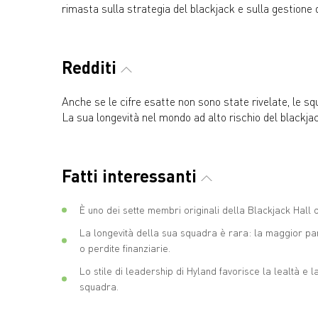
rimasta sulla strategia del blackjack e sulla gestione 
Redditi
Anche se le cifre esatte non sono state rivelate, le sq
La sua longevità nel mondo ad alto rischio del blackjac
Fatti interessanti
È uno dei sette membri originali della Blackjack Hall 
La longevità della sua squadra è rara: la maggior part
o perdite finanziarie.
Lo stile di leadership di Hyland favorisce la lealtà e l
squadra.