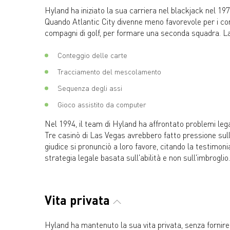
Hyland ha iniziato la sua carriera nel blackjack nel 1
Quando Atlantic City divenne meno favorevole per i cont
compagni di golf, per formare una seconda squadra. L
Conteggio delle carte
Tracciamento del mescolamento
Sequenza degli assi
Gioco assistito da computer
Nel 1994, il team di Hyland ha affrontato problemi leg
Tre casinò di Las Vegas avrebbero fatto pressione sulle 
giudice si pronunciò a loro favore, citando la testimon
strategia legale basata sull'abilità e non sull'imbroglio.
Vita privata
Hyland ha mantenuto la sua vita privata, senza fornire d