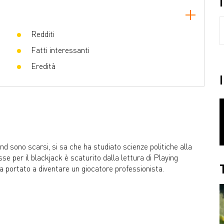
Redditi
Fatti interessanti
Eredità
nd sono scarsi, si sa che ha studiato scienze politiche alla
sse per il blackjack è scaturito dalla lettura di Playing
 portato a diventare un giocatore professionista.