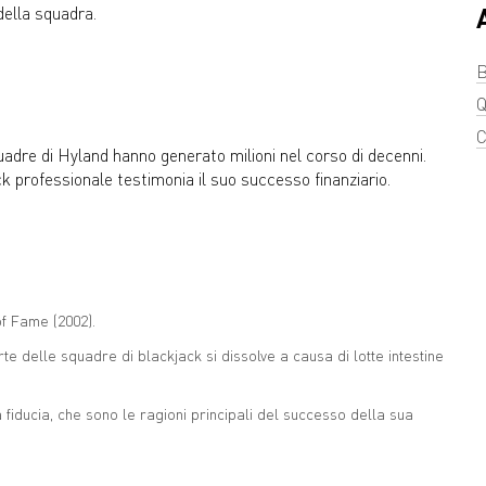
della squadra.
B
Q
C
uadre di Hyland hanno generato milioni nel corso di decenni.
k professionale testimonia il suo successo finanziario.
of Fame (2002).
e delle squadre di blackjack si dissolve a causa di lotte intestine
a fiducia, che sono le ragioni principali del successo della sua