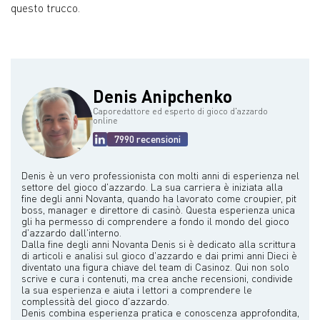
questo trucco.
Denis Anipchenko
Caporedattore ed esperto di gioco d'azzardo
online
7990 recensioni
Denis è un vero professionista con molti anni di esperienza nel
settore del gioco d'azzardo. La sua carriera è iniziata alla
fine degli anni Novanta, quando ha lavorato come croupier, pit
boss, manager e direttore di casinò. Questa esperienza unica
gli ha permesso di comprendere a fondo il mondo del gioco
d'azzardo dall'interno.
Dalla fine degli anni Novanta Denis si è dedicato alla scrittura
di articoli e analisi sul gioco d'azzardo e dai primi anni Dieci è
diventato una figura chiave del team di Casinoz. Qui non solo
scrive e cura i contenuti, ma crea anche recensioni, condivide
la sua esperienza e aiuta i lettori a comprendere le
complessità del gioco d'azzardo.
Denis combina esperienza pratica e conoscenza approfondita,