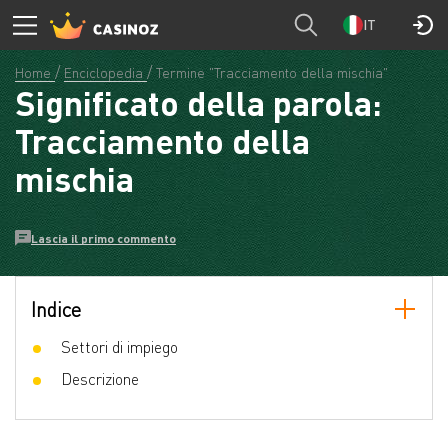
IT
Home
Enciclopedia
Termine "Tracciamento della mischia"
Significato della parola:
Tracciamento della
mischia
Lascia il primo commento
Indice
Settori di impiego
Descrizione