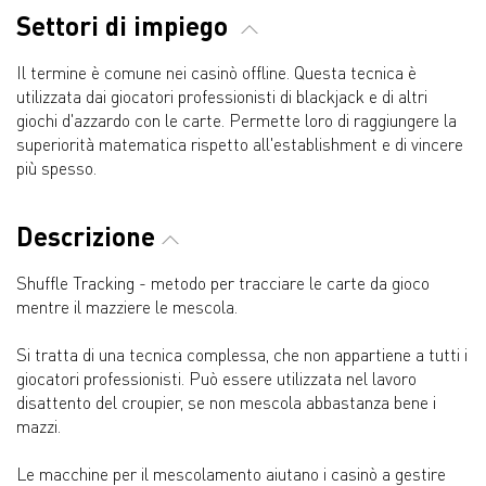
Settori di impiego
Il termine è comune nei casinò offline. Questa tecnica è
utilizzata dai giocatori professionisti di blackjack e di altri
giochi d'azzardo con le carte. Permette loro di raggiungere la
superiorità matematica rispetto all'establishment e di vincere
più spesso.
Descrizione
Shuffle Tracking - metodo per tracciare le carte da gioco
mentre il mazziere le mescola.
Si tratta di una tecnica complessa, che non appartiene a tutti i
giocatori professionisti. Può essere utilizzata nel lavoro
disattento del croupier, se non mescola abbastanza bene i
mazzi.
Le macchine per il mescolamento aiutano i casinò a gestire