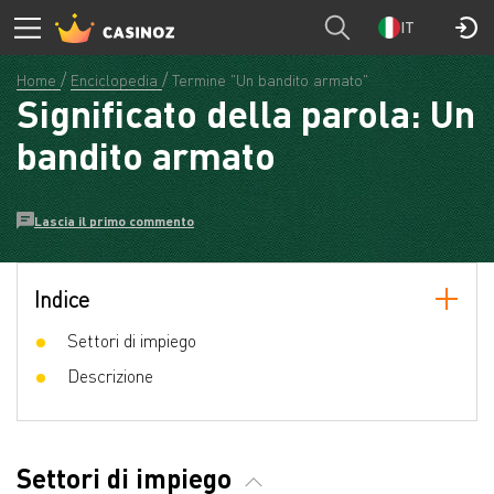
IT
Home
Enciclopedia
Termine "Un bandito armato"
Significato della parola: Un
bandito armato
Lascia il primo commento
Indice
Settori di impiego
Descrizione
Settori di impiego