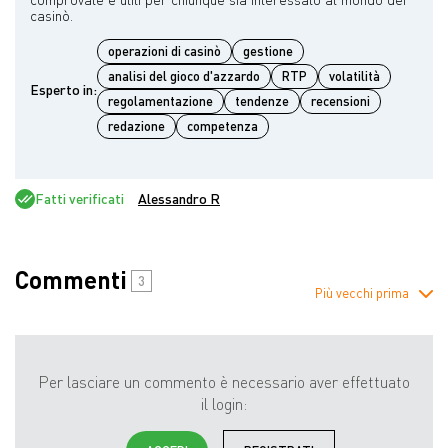
operazioni di casinò
gestione
analisi del gioco d'azzardo
RTP
volatilità
Esperto in:
regolamentazione
tendenze
recensioni
redazione
competenza
Fatti verificati
Alessandro R
Commenti
3
Più vecchi prima
Per lasciare un commento è necessario aver effettuato
il login: