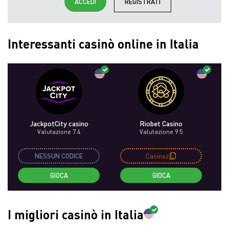
ACCEDI
REGISTRATI
Interessanti casinò online in Italia
JackpotCity casino
Riobet Casino
Valutazione 7.4
Valutazione 9.5
NESSUN CODICE
Casinoz
GIOCA
GIOCA
I migliori casinò in Italia