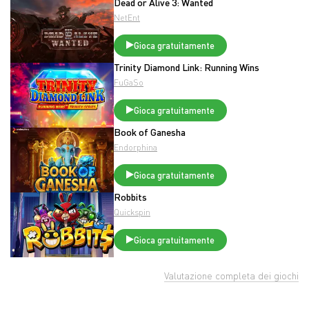
Dead or Alive 3: Wanted
NetEnt
Gioca gratuitamente
Trinity Diamond Link: Running Wins
FuGaSo
Gioca gratuitamente
Book of Ganesha
Endorphina
Gioca gratuitamente
Robbits
Quickspin
Gioca gratuitamente
Valutazione completa dei giochi