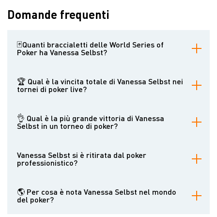
Domande frequenti
🃏Quanti braccialetti delle World Series of
Poker ha Vanessa Selbst?
Vanessa Selbst ha vinto tre braccialetti delle World Series of
Poker. Ha vinto l'evento Pot-Limit Omaha da 1.500 dollari nel 2008,
🏆 Qual è la vincita totale di Vanessa Selbst nei
l'evento 10-Game Six Handed da 2.500 dollari nel 2012 e l'evento
tornei di poker live?
Mixed-Max No-Limit Hold'em da 25.000 dollari nel 2014.
Nel 2018, le vincite totali di Vanessa Selbst nei tornei di poker live
hanno superato gli 11,85 milioni di dollari.
👌 Qual è la più grande vittoria di Vanessa
Selbst in un torneo di poker?
Il più grande premio di Vanessa Selbst in un singolo torneo è stato
di 1.300.000 euro (circa 1,82 milioni di dollari) per il suo primo
Vanessa Selbst si è ritirata dal poker
posto al Partouche Poker Tour 2010.
professionistico?
Sì, Vanessa Selbst si è ufficialmente ritirata dal poker
professionistico nel 2018 per dedicarsi alla carriera finanziaria.
🌎 Per cosa è nota Vanessa Selbst nel mondo
Tuttavia, da quando si è ritirata ha fatto apparizioni occasionali nei
del poker?
tornei di poker.