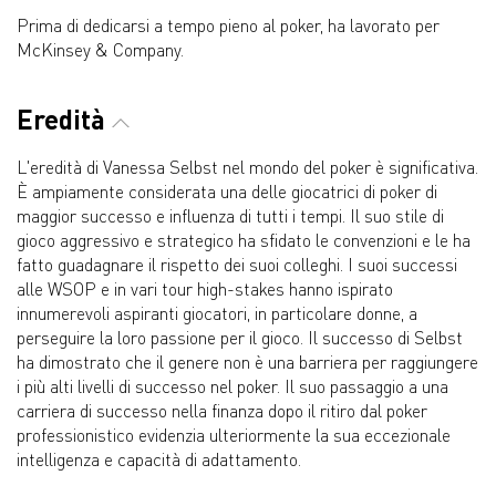
Prima di dedicarsi a tempo pieno al poker, ha lavorato per
McKinsey & Company.
Eredità
L'eredità di Vanessa Selbst nel mondo del poker è significativa.
È ampiamente considerata una delle giocatrici di poker di
maggior successo e influenza di tutti i tempi. Il suo stile di
gioco aggressivo e strategico ha sfidato le convenzioni e le ha
fatto guadagnare il rispetto dei suoi colleghi. I suoi successi
alle WSOP e in vari tour high-stakes hanno ispirato
innumerevoli aspiranti giocatori, in particolare donne, a
perseguire la loro passione per il gioco. Il successo di Selbst
ha dimostrato che il genere non è una barriera per raggiungere
i più alti livelli di successo nel poker. Il suo passaggio a una
carriera di successo nella finanza dopo il ritiro dal poker
professionistico evidenzia ulteriormente la sua eccezionale
intelligenza e capacità di adattamento.