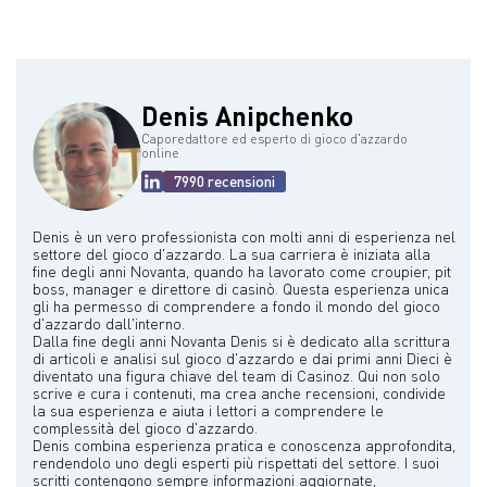
Vanessa Selbst è nota per il suo stile di gioco aggressivo e
strategico, per i suoi tre braccialetti delle World Series of Poker
(l'unica donna a vincerne tre in eventi open field), per essere
l'unica donna a raggiungere il primo posto nel Global Poker Index
e per essere l'unica giocatrice a vincere lo stesso Main Event del
North American Poker Tour back-to-back.
Denis Anipchenko
Caporedattore ed esperto di gioco d'azzardo
online
7990 recensioni
Denis è un vero professionista con molti anni di esperienza nel
settore del gioco d'azzardo. La sua carriera è iniziata alla
fine degli anni Novanta, quando ha lavorato come croupier, pit
boss, manager e direttore di casinò. Questa esperienza unica
gli ha permesso di comprendere a fondo il mondo del gioco
d'azzardo dall'interno.
Dalla fine degli anni Novanta Denis si è dedicato alla scrittura
di articoli e analisi sul gioco d'azzardo e dai primi anni Dieci è
diventato una figura chiave del team di Casinoz. Qui non solo
scrive e cura i contenuti, ma crea anche recensioni, condivide
la sua esperienza e aiuta i lettori a comprendere le
complessità del gioco d'azzardo.
Denis combina esperienza pratica e conoscenza approfondita,
rendendolo uno degli esperti più rispettati del settore. I suoi
scritti contengono sempre informazioni aggiornate,