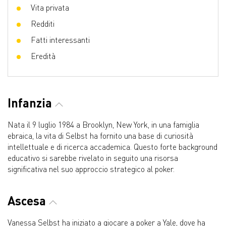
Vita privata
Redditi
Fatti interessanti
Eredità
Infanzia
Nata il 9 luglio 1984 a Brooklyn, New York, in una famiglia
ebraica, la vita di Selbst ha fornito una base di curiosità
intellettuale e di ricerca accademica. Questo forte background
educativo si sarebbe rivelato in seguito una risorsa
significativa nel suo approccio strategico al poker.
Ascesa
Vanessa Selbst ha iniziato a giocare a poker a Yale, dove ha