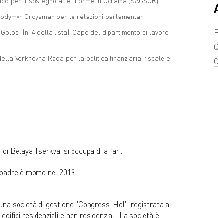
ico per il sostegno alle riforme in Ucraina (SAGSUR)
olodymyr Groysman per le relazioni parlamentari
B
"Golos" (n. 4 della lista). Capo del dipartimento di lavoro
Q
lla Verkhovna Rada per la politica finanziaria, fiscale e
C
 di Belaya Tserkva, si occupa di affari.
l padre è morto nel 2019.
 una società di gestione "Congress-Hol", registrata a
 edifici residenziali e non residenziali. La società è