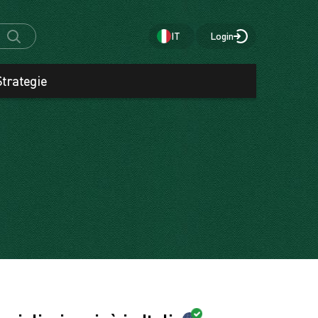
IT
Login
Strategie