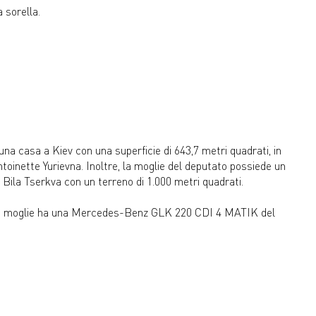
 sorella.
una casa a Kiev con una superficie di 643,7 metri quadrati, in
ntoinette Yurievna. Inoltre, la moglie del deputato possiede un
 Bila Tserkva con un terreno di 1.000 metri quadrati.
sua moglie ha una Mercedes-Benz GLK 220 CDI 4 MATIK del