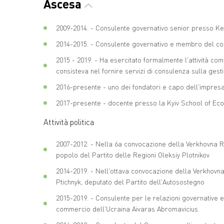
Ascesa
2009-2014. - Consulente governativo senior presso Ke
2014-2015. - Consulente governativo e membro del con
2015 - 2019. - Ha esercitato formalmente l'attività com
consisteva nel fornire servizi di consulenza sulla gesti
2016-presente - uno dei fondatori e capo dell'impresa
2017-presente - docente presso la Kyiv School of Ec
Attività politica
2007-2012. - Nella 6a convocazione della Verkhovna R
popolo del Partito delle Regioni Oleksiy Plotnikov
2014-2019. - Nell'ottava convocazione della Verkhovna
Ptichnyk, deputato del Partito dell'Autosostegno
2015-2019. - Consulente per le relazioni governative 
commercio dell'Ucraina Aivaras Abromavicius.