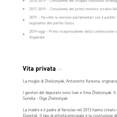
2016-2019. - Consulente del Gruppo consultivo strateg
2017-2019. - Consulente del primo ministro ucraino V
2019. - Ha vinto le elezioni parlamentari con il partito 
legislativo del partito Golos
2019-oggi - Primo vicepresidente della commissione de
doganale
.
Vita privata
La moglie di Zheleznyak, Antoinette Yurievna, originaria
I genitori del deputato sono Ivan e Irina Zheleznyak. I
Sorella - Olga Zheleznyak.
La madre e il padre di Yaroslav nel 2012 hanno creato
Donetsk. Il tipo di attività principale è la costruzione di