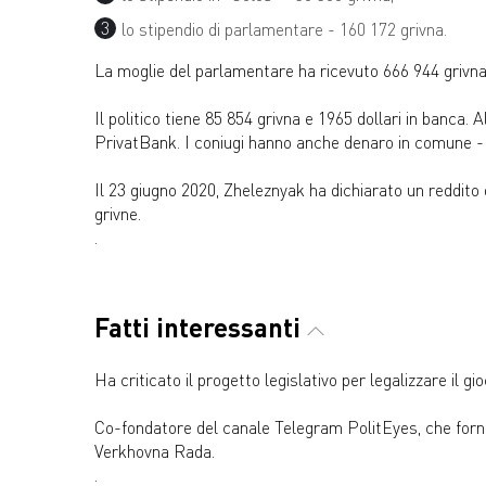
lo stipendio di parlamentare - 160 172 grivna.
La moglie del parlamentare ha ricevuto 666 944 grivna 
Il politico tiene 85 854 grivna e 1965 dollari in banca. 
PrivatBank. I coniugi hanno anche denaro in comune - 121
Il 23 giugno 2020, Zheleznyak ha dichiarato un reddito
grivne.
.
Fatti interessanti
Ha criticato il progetto legislativo per legalizzare il gi
Co-fondatore del canale Telegram PolitEyes, che fornis
Verkhovna Rada.
.